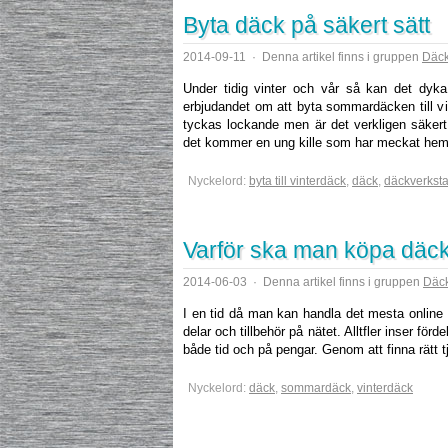
Byta däck på säkert sätt
2014-09-11
·
Denna artikel finns i gruppen
Däck
Under tidig vinter och vår så kan det dyk
erbjudandet om att byta sommardäcken till vi
tyckas lockande men är det verkligen säker
det kommer en ung kille som har meckat hemm
Nyckelord:
byta till vinterdäck
,
däck
,
däckverkst
Varför ska man köpa däck
2014-06-03
·
Denna artikel finns i gruppen
Däck
I en tid då man kan handla det mesta online s
delar och tillbehör på nätet. Alltfler inser fö
både tid och på pengar. Genom att finna rätt t
Nyckelord:
däck
,
sommardäck
,
vinterdäck