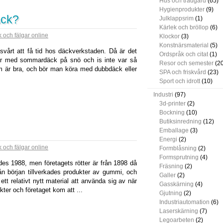
Hus och trädgård
(65)
Hygienprodukter
(9)
äck?
Julklappsrim
(1)
Kärlek och bröllop
(6)
 och fälgar online
Klockor
(3)
Konstnärsmaterial
(5)
vårt att få tid hos däckverkstaden. Då är det
Ordspråk och citat
(1)
r med sommardäck på snö och is inte var så
Resor och semester
(20
m är bra, och bör man köra med dubbdäck eller
SPA och friskvård
(23)
Sport och idrott
(10)
Industri
(97)
3d-printer
(2)
Bockning
(10)
Butiksinredning
(12)
Emballage
(3)
Energi
(2)
 och fälgar online
Formblåsning
(2)
Formsprutning
(4)
des 1988, men företagets rötter är från 1898 då
Fräsning
(2)
 början tillverkades produkter av gummi, och
Galler
(2)
ett relativt nytt material att använda sig av när
Gasskärning
(4)
kter och företaget kom att ...
Gjutning
(2)
Industriautomation
(6)
Laserskärning
(7)
Legoarbeten
(2)