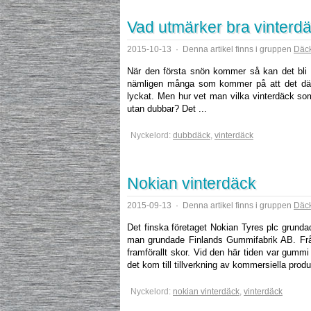
Vad utmärker bra vinterd
2015-10-13
·
Denna artikel finns i gruppen
Däck
När den första snön kommer så kan det bli s
nämligen många som kommer på att det dä
lyckat. Men hur vet man vilka vinterdäck so
utan dubbar? Det ...
Nyckelord:
dubbdäck
,
vinterdäck
Nokian vinterdäck
2015-09-13
·
Denna artikel finns i gruppen
Däck
Det finska företaget Nokian Tyres plc grunda
man grundade Finlands Gummifabrik AB. Från
framförallt skor. Vid den här tiden var gummi 
det kom till tillverkning av kommersiella produ
Nyckelord:
nokian vinterdäck
,
vinterdäck