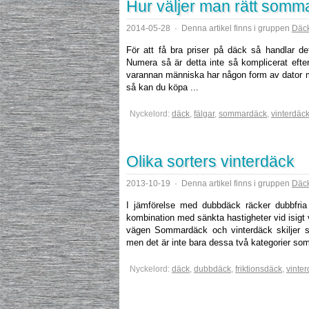
Hur väljer man rätt som
2014-05-28
·
Denna artikel finns i gruppen
Däck
För att få bra priser på däck så handlar det
Numera så är detta inte så komplicerat eft
varannan människa har någon form av dator m
så kan du köpa ...
Nyckelord:
däck
,
fälgar
,
sommardäck
,
vinterdäc
Olika sorters vinterdäck
2013-10-19
·
Denna artikel finns i gruppen
Däck
I jämförelse med dubbdäck räcker dubbfria 
kombination med sänkta hastigheter vid isigt 
vägen Sommardäck och vinterdäck skiljer si
men det är inte bara dessa två kategorier som 
Nyckelord:
däck
,
dubbdäck
,
friktionsdäck
,
vinte