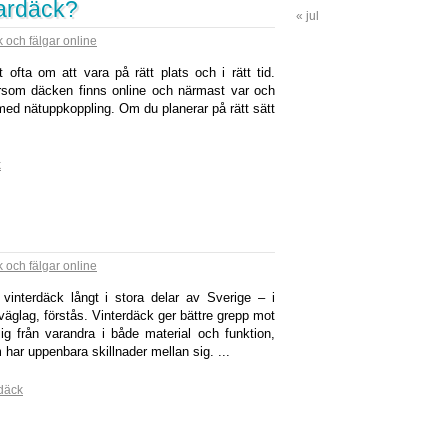
mardäck?
« jul
 och fälgar online
 ofta om att vara på rätt plats och i rätt tid.
ersom däcken finns online och närmast var och
ed nätuppkoppling. Om du planerar på rätt sätt
k
 och fälgar online
vinterdäck långt i stora delar av Sverige – i
väglag, förstås. Vinterdäck ger bättre grepp mot
g från varandra i både material och funktion,
har uppenbara skillnader mellan sig. ...
rdäck