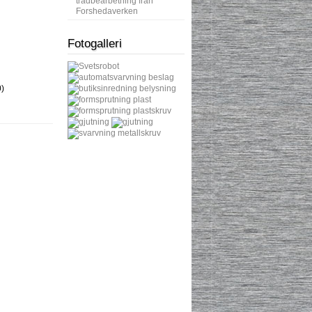
trådbearbetning från
Forshedaverken
Fotogalleri
)