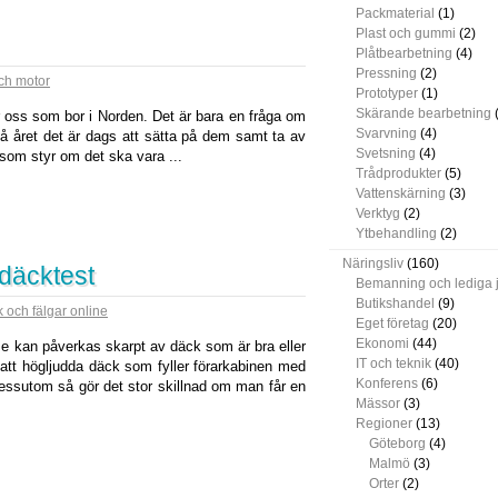
Packmaterial
(1)
Plast och gummi
(2)
Plåtbearbetning
(4)
Pressning
(2)
och motor
Prototyper
(1)
Skärande bearbetning
(
ör oss som bor i Norden. Det är bara en fråga om
Svarvning
(4)
å året det är dags att sätta på dem samt ta av
Svetsning
(4)
som styr om det ska vara ...
Trådprodukter
(5)
Vattenskärning
(3)
Verktyg
(2)
Ytbehandling
(2)
Näringsliv
(160)
 däcktest
Bemanning och lediga 
Butikshandel
(9)
 och fälgar online
Eget företag
(20)
Ekonomi
(44)
lse kan påverkas skarpt av däck som är bra eller
IT och teknik
(40)
 att högljudda däck som fyller förarkabinen med
Konferens
(6)
 dessutom så gör det stor skillnad om man får en
Mässor
(3)
Regioner
(13)
Göteborg
(4)
Malmö
(3)
Orter
(2)