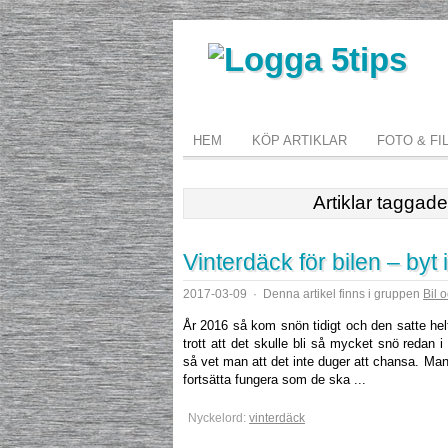
HEM
KÖP ARTIKLAR
FOTO & FI
Artiklar taggad
Vinterdäck för bilen – byt i
2017-03-09
·
Denna artikel finns i gruppen
Bil 
År 2016 så kom snön tidigt och den satte hel
trott att det skulle bli så mycket snö redan
så vet man att det inte duger att chansa. Ma
fortsätta fungera som de ska ...
Nyckelord:
vinterdäck