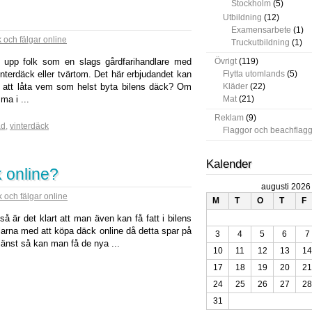
Stockholm
(5)
Utbildning
(12)
Examensarbete
(1)
 och fälgar online
Truckutbildning
(1)
a upp folk som en slags gårdfarihandlare med
Övrigt
(119)
nterdäck eller tvärtom. Det här erbjudandet kan
Flytta utomlands
(5)
t att låta vem som helst byta bilens däck? Om
Kläder
(22)
a i ...
Mat
(21)
Reklam
(9)
ad
,
vinterdäck
Flaggor och beachflag
Kalender
 online?
augusti 2026
 och fälgar online
M
T
O
T
F
å är det klart att man även kan få fatt i bilens
rdelarna med att köpa däck online då detta spar på
3
4
5
6
7
jänst så kan man få de nya ...
10
11
12
13
14
17
18
19
20
21
24
25
26
27
28
31