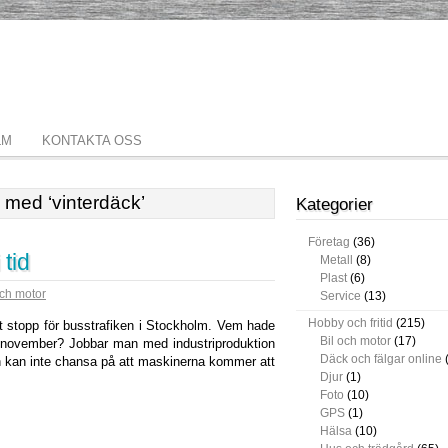
LM
KONTAKTA OSS
e med ‘vinterdäck’
Kategorier
Företag
(36)
 tid
Metall
(8)
Plast
(6)
och motor
Service
(13)
Hobby och fritid
(215)
t stopp för busstrafiken i Stockholm. Vem hade
Bil och motor
(17)
 i november? Jobbar man med industriproduktion
Däck och fälgar online
n kan inte chansa på att maskinerna kommer att
Djur
(1)
Foto
(10)
GPS
(1)
Hälsa
(10)