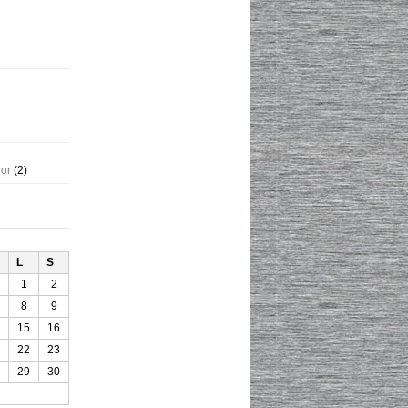
gor
(2)
L
S
1
2
8
9
15
16
22
23
29
30