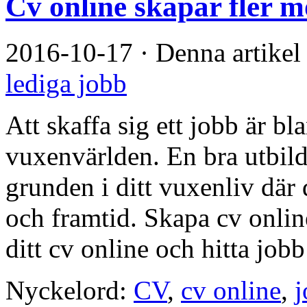
Cv online skapar fler m
2016-10-17
·
Denna artikel
lediga jobb
Att skaffa sig ett jobb är bl
vuxenvärlden. En bra utbildn
grunden i ditt vuxenliv där 
och framtid. Skapa cv onlin
ditt cv online och hitta jobb
Nyckelord:
CV
,
cv online
,
j