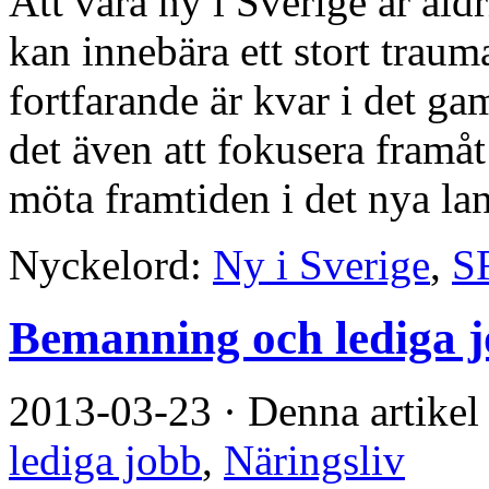
Att vara ny i Sverige är aldr
kan innebära ett stort trau
fortfarande är kvar i det gam
det även att fokusera framåt
möta framtiden i det nya land
Nyckelord:
Ny i Sverige
,
S
Bemanning och lediga 
2013-03-23
·
Denna artikel
lediga jobb
,
Näringsliv