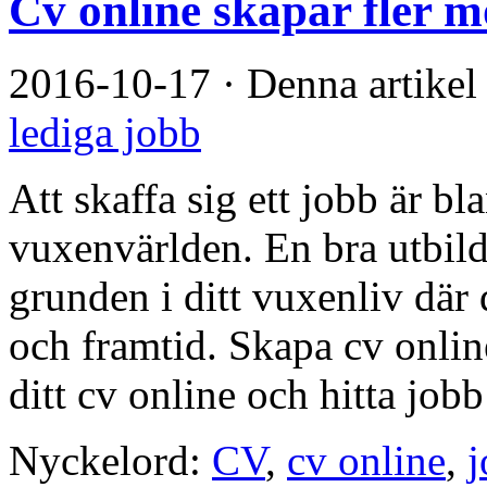
Cv online skapar fler m
2016-10-17
·
Denna artikel
lediga jobb
Att skaffa sig ett jobb är bl
vuxenvärlden. En bra utbildn
grunden i ditt vuxenliv där 
och framtid. Skapa cv onlin
ditt cv online och hitta jobb
Nyckelord:
CV
,
cv online
,
j