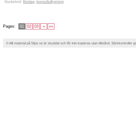
Nyckelord:
företag
,
konsultuthyrning
Pages:
01
02
03
»
»»
© Allt material på 5tips.se är skyddat och får inte kopieras utan tillstånd. Stickkontroller g