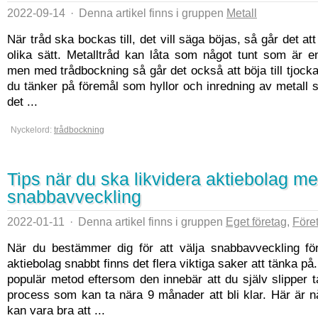
2022-09-14
·
Denna artikel finns i gruppen
Metall
När tråd ska bockas till, det vill säga böjas, så går det at
olika sätt. Metalltråd kan låta som något tunt som är en
men med trådbockning så går det också att böja till tjock
du tänker på föremål som hyllor och inredning av metall s
det ...
Nyckelord:
trådbockning
Tips när du ska likvidera aktiebolag m
snabbavveckling
2022-01-11
·
Denna artikel finns i gruppen
Eget företag
,
Före
När du bestämmer dig för att välja snabbavveckling för 
aktiebolag snabbt finns det flera viktiga saker att tänka på
populär metod eftersom den innebär att du själv slipper
process som kan ta nära 9 månader att bli klar. Här är 
kan vara bra att ...