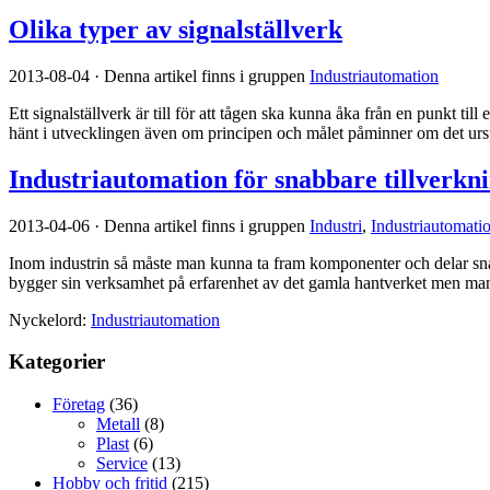
Olika typer av signalställverk
2013-08-04
·
Denna artikel finns i gruppen
Industriautomation
Ett signalställverk är till för att tågen ska kunna åka från en punkt ti
hänt i utvecklingen även om principen och målet påminner om det urspr
Industriautomation för snabbare tillverkn
2013-04-06
·
Denna artikel finns i gruppen
Industri
,
Industriautomati
Inom industrin så måste man kunna ta fram komponenter och delar snabb
bygger sin verksamhet på erfarenhet av det gamla hantverket men man j
Nyckelord:
Industriautomation
Kategorier
Företag
(36)
Metall
(8)
Plast
(6)
Service
(13)
Hobby och fritid
(215)