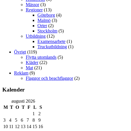
Mässor
(3)
Regioner
(13)
Göteborg
(4)
Malmö
(3)
Orter
(2)
Stockholm
(5)
Utbildning
(12)
Examensarbete
(1)
Truckutbildning
(1)
Övrigt
(119)
Flytta utomlands
(5)
Kläder
(22)
Mat
(21)
Reklam
(9)
Flaggor och beachflaggor
(2)
Kalender
augusti 2026
M
T
O
T
F
L
S
1
2
3
4
5
6
7
8
9
10
11
12
13
14
15
16