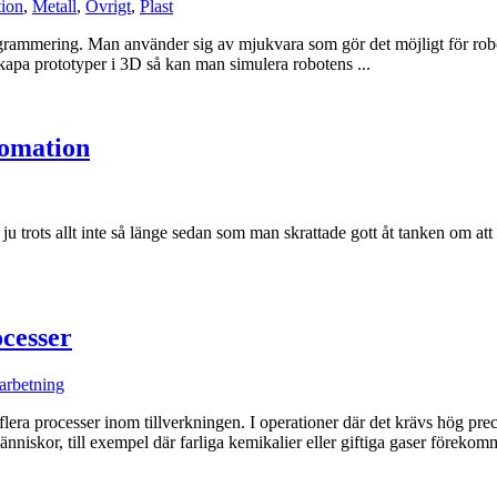
tion
,
Metall
,
Övrigt
,
Plast
rammering. Man använder sig av mjukvara som gör det möjligt för robot
kapa prototyper i 3D så kan man simulera robotens ...
tomation
 är ju trots allt inte så länge sedan som man skrattade gott åt tanken om 
ocesser
arbetning
t flera processer inom tillverkningen. I operationer där det krävs hög p
iskor, till exempel där farliga kemikalier eller giftiga gaser förekomm