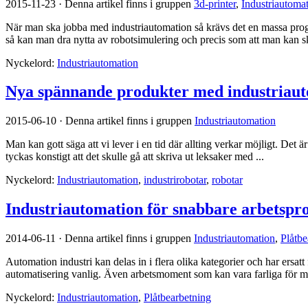
2015-11-23
·
Denna artikel finns i gruppen
3d-printer
,
Industriautoma
När man ska jobba med industriautomation så krävs det en massa prog
så kan man dra nytta av robotsimulering och precis som att man kan s
Nyckelord:
Industriautomation
Nya spännande produkter med industriau
2015-06-10
·
Denna artikel finns i gruppen
Industriautomation
Man kan gott säga att vi lever i en tid där allting verkar möjligt. Det
tyckas konstigt att det skulle gå att skriva ut leksaker med ...
Nyckelord:
Industriautomation
,
industrirobotar
,
robotar
Industriautomation för snabbare arbetspr
2014-06-11
·
Denna artikel finns i gruppen
Industriautomation
,
Plåtbe
Automation industri kan delas in i flera olika kategorier och har ersat
automatisering vanlig. Även arbetsmoment som kan vara farliga för männ
Nyckelord:
Industriautomation
,
Plåtbearbetning