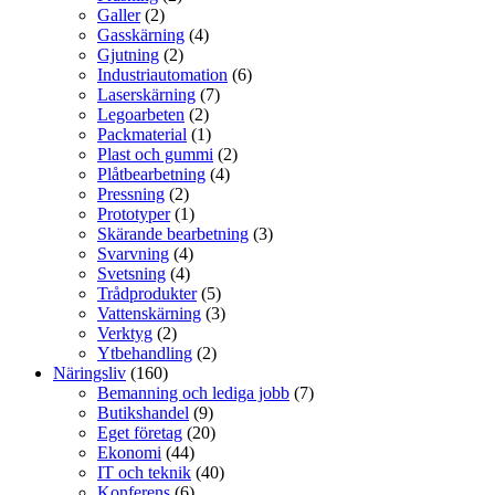
Galler
(2)
Gasskärning
(4)
Gjutning
(2)
Industriautomation
(6)
Laserskärning
(7)
Legoarbeten
(2)
Packmaterial
(1)
Plast och gummi
(2)
Plåtbearbetning
(4)
Pressning
(2)
Prototyper
(1)
Skärande bearbetning
(3)
Svarvning
(4)
Svetsning
(4)
Trådprodukter
(5)
Vattenskärning
(3)
Verktyg
(2)
Ytbehandling
(2)
Näringsliv
(160)
Bemanning och lediga jobb
(7)
Butikshandel
(9)
Eget företag
(20)
Ekonomi
(44)
IT och teknik
(40)
Konferens
(6)