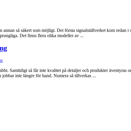
ll en annan så säkert som möjligt. Det första signalställverket kom redan 
ungliga. Det finns flera olika modeller av ...
ing
on
t. Samtidigt så får inte kvalitet på detaljer och produkter äventyras oc
obbar inte längre för hand. Numera så tillverkas ...