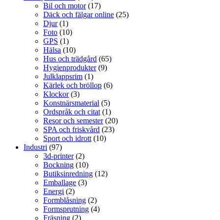
Bil och motor
(17)
Däck och fälgar online
(25)
Djur
(1)
Foto
(10)
GPS
(1)
Hälsa
(10)
Hus och trädgård
(65)
Hygienprodukter
(9)
Julklappsrim
(1)
Kärlek och bröllop
(6)
Klockor
(3)
Konstnärsmaterial
(5)
Ordspråk och citat
(1)
Resor och semester
(20)
SPA och friskvård
(23)
Sport och idrott
(10)
Industri
(97)
3d-printer
(2)
Bockning
(10)
Butiksinredning
(12)
Emballage
(3)
Energi
(2)
Formblåsning
(2)
Formsprutning
(4)
Fräsning
(2)