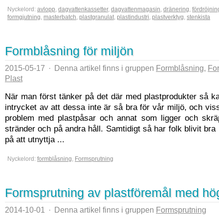
Nyckelord:
avlopp
,
dagvattenkassetter
,
dagvattenmagasin
,
dränering
,
fördröjni
formgjutning
,
masterbatch
,
plastgranulat
,
plastindustri
,
plastverktyg
,
stenkista
Formblåsning för miljön
2015-05-17
·
Denna artikel finns i gruppen
Formblåsning
,
Fo
Plast
När man först tänker på det där med plastprodukter så k
intrycket av att dessa inte är så bra för vår miljö, och vi
problem med plastpåsar och annat som ligger och skr
stränder och på andra håll. Samtidigt så har folk blivit bra
på att utnyttja ...
Nyckelord:
formblåsning
,
Formsprutning
Formsprutning av plastföremål med hög
2014-10-01
·
Denna artikel finns i gruppen
Formsprutning