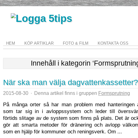
HEM
KÖP ARTIKLAR
FOTO & FILM
KONTAKTA OSS
Innehåll i kategorin ‘Formsprutnin
När ska man välja dagvattenkassetter?
2015-08-30
·
Denna artikel finns i gruppen
Formsprutning
På många orter så har man problem med hanteringen a
som tar sig in i avloppssystem och leder till översv
förtids slitage av de system som finns på plats. Det är o
gör att smarta metoder för dränering och avlopp välk
som en hjälp för kommuner och reningsverk. Om ...