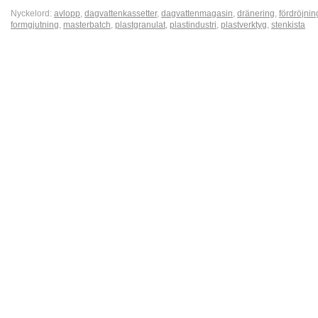
Nyckelord:
avlopp
,
dagvattenkassetter
,
dagvattenmagasin
,
dränering
,
fördröjni
formgjutning
,
masterbatch
,
plastgranulat
,
plastindustri
,
plastverktyg
,
stenkista