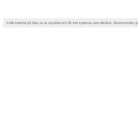
© Allt material på 5tips.se är skyddat och får inte kopieras utan tillstånd. Stickkontroller g