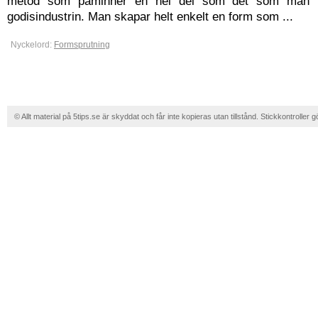
metod som påminner en hel del som det som man 
godisindustrin. Man skapar helt enkelt en form som ...
Nyckelord:
Formsprutning
© Allt material på 5tips.se är skyddat och får inte kopieras utan tillstånd. Stickkontroller g