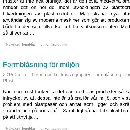
Plaster är inte helt ofarliga, det är de flesta medvetna om
händer det en hel del inom utvecklingen av plastsor
tillverkningen av plastprodukter. Man skapar nya pla
använder sig av moderna maskiner som gör att produktern
både för den som tillverkar och för slutkonsumenten. Me
så tillverkar ...
Nyckelord:
formblåsning
,
Formsprutning
Formblåsning för miljön
2015-05-17
·
Denna artikel finns i gruppen
Formblåsning
,
Fo
Plast
När man först tänker på det där med plastprodukter så k
intrycket av att dessa inte är så bra för vår miljö, och vi
problem med plastpåsar och annat som ligger och skr
stränder och på andra håll. Samtidigt så har folk blivit bra
på att utnyttja ...
Nyckelord:
formblåsning
,
Formsprutning