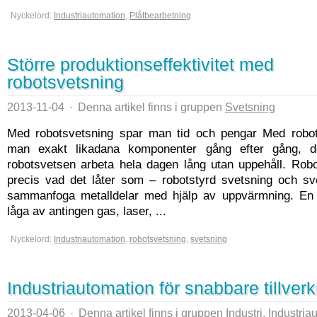
Nyckelord:
Industriautomation
,
Plåtbearbetning
Större produktionseffektivitet med
robotsvetsning
2013-11-04
·
Denna artikel finns i gruppen
Svetsning
Med robotsvetsning spar man tid och pengar Med robot
man exakt likadana komponenter gång efter gång, 
robotsvetsen arbeta hela dagen lång utan uppehåll. Robo
precis vad det låter som – robotstyrd svetsning och sve
sammanfoga metalldelar med hjälp av uppvärmning. En
låga av antingen gas, laser, ...
Nyckelord:
Industriautomation
,
robotsvetsning
,
svetsning
Industriautomation för snabbare tillver
2013-04-06
·
Denna artikel finns i gruppen
Industri
,
Industria