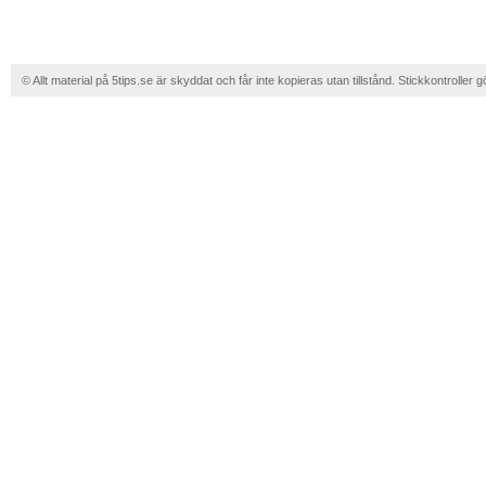
© Allt material på 5tips.se är skyddat och får inte kopieras utan tillstånd. Stickkontroller g