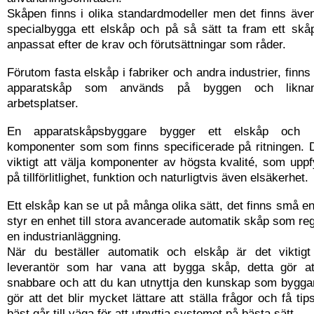
Skåpen finns i olika standardmodeller men det finns även
specialbygga ett elskåp och på så sätt ta fram ett skå
anpassat efter de krav och förutsättningar som råder.
Förutom fasta elskåp i fabriker och andra industrier, finns
apparatskåp som används på byggen och liknande 
arbetsplatser.
En apparatskåpsbyggare bygger ett elskåp och 
komponenter som som finns specificerade på ritningen. 
viktigt att välja komponenter av högsta kvalité, som uppfy
på tillförlitlighet, funktion och naturligtvis även elsäkerhet.
Ett elskåp kan se ut på många olika sätt, det finns små 
styr en enhet till stora avancerade automatik skåp som reg
en industrianläggning.
När du beställer automatik och elskåp är det viktigt
leverantör som har vana att bygga skåp, detta gör at
snabbare och att du kan utnyttja den kunskap som byggar
gör att det blir mycket lättare att ställa frågor och få t
bäst går till väga för att utnyttja systemet på bästa sätt.