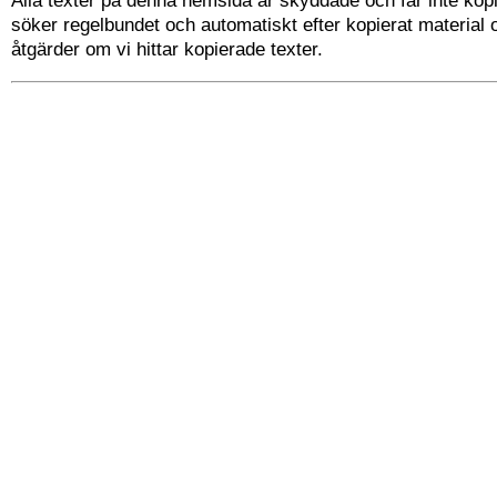
Alla texter på denna hemsida är skyddade och får inte kopi
söker regelbundet och automatiskt efter kopierat material 
åtgärder om vi hittar kopierade texter.