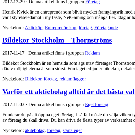
2017-12-29
·
Denna artikel finns i gruppen
Företag
Henrik Kvick är en entreprenör som blivit mycket framgångsrik med si
varit styrelseledamot i myTaste, NetGaming och många fler. Idag är ha
Nyckelord:
Aktieköp
,
Entreprenörskap
,
företag
,
Företagande
Bildekor Stockholm – Thornströms
2017-11-17
·
Denna artikel finns i gruppen
Reklam
Bildekor Stockholm är en hemsida som ägs utav företaget Thornströms
därav möjligheterna är som störst. Företaget erbjuder bildekor, dekaler
Nyckelord:
Bildekor
,
företag
,
reklamflaggor
Varför ett aktiebolag alltid är det bästa val
2017-11-03
·
Denna artikel finns i gruppen
Eget företag
Funderar du på att öppna eget företag. I så fall måste du välja vilken t
av företag du skall driva. Du kan driva de flesta typer av verksamhet 
Nyckelord:
akitebolag
,
företag
,
starta eget