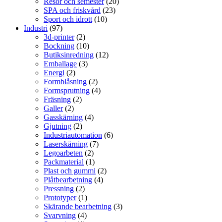
Resor och semester
(20)
SPA och friskvård
(23)
Sport och idrott
(10)
Industri
(97)
3d-printer
(2)
Bockning
(10)
Butiksinredning
(12)
Emballage
(3)
Energi
(2)
Formblåsning
(2)
Formsprutning
(4)
Fräsning
(2)
Galler
(2)
Gasskärning
(4)
Gjutning
(2)
Industriautomation
(6)
Laserskärning
(7)
Legoarbeten
(2)
Packmaterial
(1)
Plast och gummi
(2)
Plåtbearbetning
(4)
Pressning
(2)
Prototyper
(1)
Skärande bearbetning
(3)
Svarvning
(4)