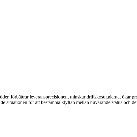
edtider, förbättrar leveransprecisionen, minskar driftskostnaderna, ökar p
e situationen för att bestämma klyftan mellan nuvarande status och den