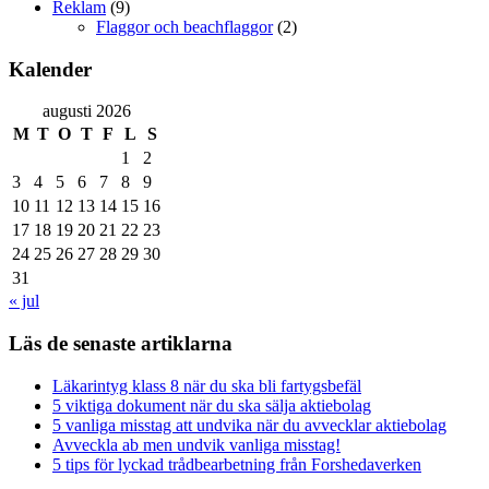
Reklam
(9)
Flaggor och beachflaggor
(2)
Kalender
augusti 2026
M
T
O
T
F
L
S
1
2
3
4
5
6
7
8
9
10
11
12
13
14
15
16
17
18
19
20
21
22
23
24
25
26
27
28
29
30
31
« jul
Läs de senaste artiklarna
Läkarintyg klass 8 när du ska bli fartygsbefäl
5 viktiga dokument när du ska sälja aktiebolag
5 vanliga misstag att undvika när du avvecklar aktiebolag
Avveckla ab men undvik vanliga misstag!
5 tips för lyckad trådbearbetning från Forshedaverken