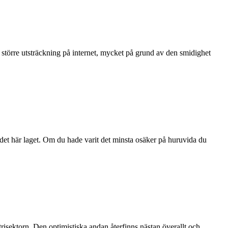
 större utsträckning på internet, mycket på grund av den smidighet
det här laget. Om du hade varit det minsta osäker på huruvida du
trisektorn. Den optimistiska andan återfinns nästan överallt och