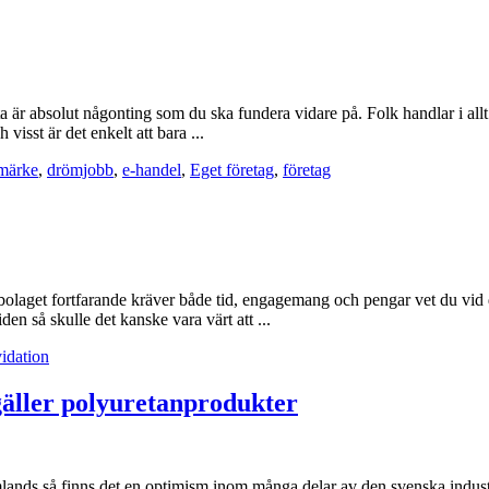
a är absolut någonting som du ska fundera vidare på. Folk handlar i allt
isst är det enkelt att bara ...
umärke
,
drömjobb
,
e-handel
,
Eget företag
,
företag
bolaget fortfarande kräver både tid, engagemang och pengar vet du vid 
n så skulle det kanske vara värt att ...
idation
gäller polyuretanprodukter
utomlands så finns det en optimism inom många delar av den svenska indus