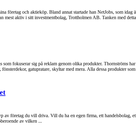
na företag och aktieköp. Bland annat startade han NetJobs, som idag är 
n mest aktiv i sitt investmentbolag, Trottholmen AB. Tanken med detta 
 som fokuserar sig på reklam genom olika produkter. Thornströms har 
, fönsterdekor, gatupratare, skyltar med mera. Alla dessa produkter som e
et
yp av företag du vill driva. Vill du ha en egen firma, ett handelsbolag, 
oberoende av vilken ...