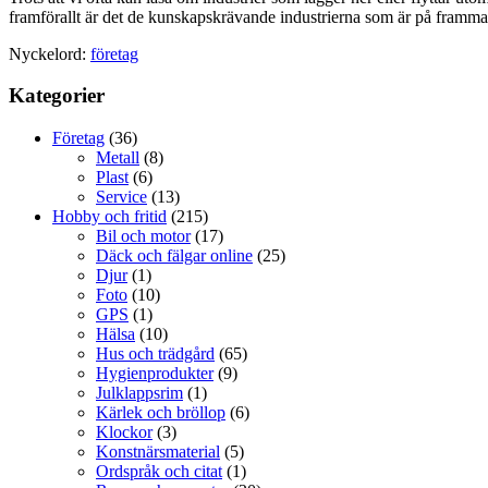
framförallt är det de kunskapskrävande industrierna som är på frammars
Nyckelord:
företag
Kategorier
Företag
(36)
Metall
(8)
Plast
(6)
Service
(13)
Hobby och fritid
(215)
Bil och motor
(17)
Däck och fälgar online
(25)
Djur
(1)
Foto
(10)
GPS
(1)
Hälsa
(10)
Hus och trädgård
(65)
Hygienprodukter
(9)
Julklappsrim
(1)
Kärlek och bröllop
(6)
Klockor
(3)
Konstnärsmaterial
(5)
Ordspråk och citat
(1)