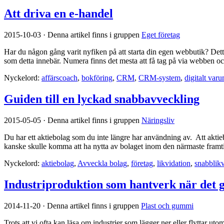
Att driva en e-handel
2015-10-03
·
Denna artikel finns i gruppen
Eget företag
Har du någon gång varit nyfiken på att starta din egen webbutik? Dett
som detta innebär. Numera finns det mesta att få tag på via webben och v
Nyckelord:
affärscoach
,
bokföring
,
CRM
,
CRM-system
,
digitalt var
Guiden till en lyckad snabbavveckling
2015-05-05
·
Denna artikel finns i gruppen
Näringsliv
Du har ett aktiebolag som du inte längre har användning av. Att aktie
kanske skulle komma att ha nytta av bolaget inom den närmaste framtide
Nyckelord:
aktiebolag
,
Avveckla bolag
,
företag
,
likvidation
,
snabblikv
Industriproduktion som hantverk när det 
2014-11-20
·
Denna artikel finns i gruppen
Plast och gummi
Trots att vi ofta kan läsa om industrier som lägger ner eller flyttar 