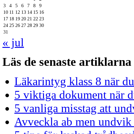
3
4
5
6
7
8
9
10
11
12
13
14
15
16
17
18
19
20
21
22
23
24
25
26
27
28
29
30
31
« jul
Läs de senaste artiklarna
Läkarintyg klass 8 när du
5 viktiga dokument när du
5 vanliga misstag att und
Avveckla ab men undvik 