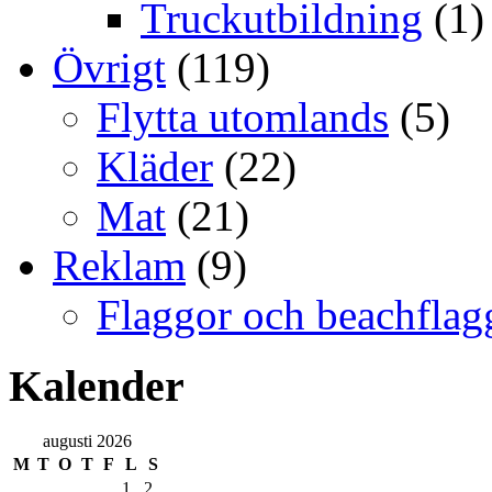
Truckutbildning
(1)
Övrigt
(119)
Flytta utomlands
(5)
Kläder
(22)
Mat
(21)
Reklam
(9)
Flaggor och beachflag
Kalender
augusti 2026
M
T
O
T
F
L
S
1
2