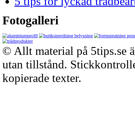
5 tips för lyckad trådbe
Fotogalleri
© Allt material på 5tips.se 
utan tillstånd. Stickkontroll
kopierade texter.