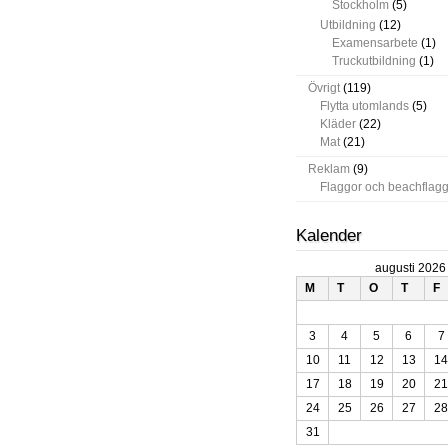
Stockholm
(5)
Utbildning
(12)
Examensarbete
(1)
Truckutbildning
(1)
Övrigt
(119)
Flytta utomlands
(5)
Kläder
(22)
Mat
(21)
Reklam
(9)
Flaggor och beachflag
Kalender
augusti 2026
M
T
O
T
F
3
4
5
6
7
10
11
12
13
14
17
18
19
20
21
24
25
26
27
28
31