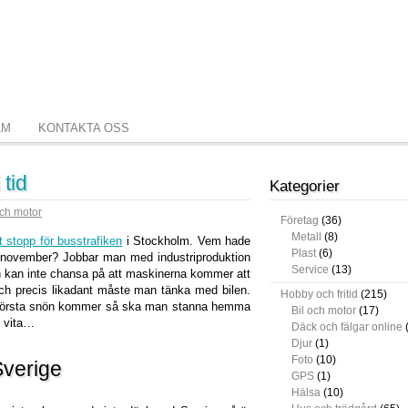
LM
KONTAKTA OSS
 tid
Kategorier
och motor
Företag
(36)
Metall
(8)
t stopp för busstrafiken
i Stockholm. Vem hade
Plast
(6)
 i november? Jobbar man med industriproduktion
Service
(13)
n kan inte chansa på att maskinerna kommer att
och precis likadant måste man tänka med bilen.
Hobby och fritid
(215)
n första snön kommer så ska man stanna hemma
Bil och motor
(17)
t vita…
Däck och fälgar online
Djur
(1)
Foto
(10)
Sverige
GPS
(1)
Hälsa
(10)