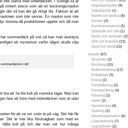
Hus och trädgård
(65)
n inte slarva med vinterdäcken. I Sverige så är
Hygienprodukter
(9)
k på vintern precis som att en bockningsmaskin
Julklappsrim
(1)
r det så kan det gå riktigt illa. Faktum är att
Kärlek och bröllop
(6)
smaskinen som inte servas. En maskin som inte
Klockor
(3)
 dyr historia då produktionen upphör och då man
Konstnärsmaterial
(5)
Ordspråk och citat
(1)
Resor och semester
(20
 har sommardäck på snö så kan man äventyra
SPA och friskvård
(23)
entligen ett mysterium varför någon skulle vilja
Sport och idrott
(10)
Industri
(97)
3d-printer
(2)
ut sommardäcken i tid!
Bockning
(10)
Butiksinredning
(12)
Emballage
(3)
Energi
(2)
Formblåsning
(2)
Formsprutning
(4)
t bra att ha lite koll på svenska lagar. Man kan
Fräsning
(2)
ingen fara att köra med vinterdäcken som är utan
Galler
(2)
Gasskärning
(4)
Gjutning
(2)
orten för att se om snön är på väg. Det här får
Industriautomation
(6)
an. Det är inte lika förutsägbart som med en
Laserskärning
(7)
 hålla koll på och där man vet hur många
Legoarbeten
(2)