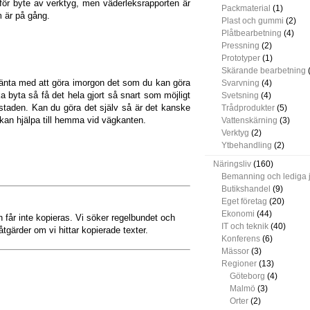
för byte av verktyg, men väderleksrapporten är
Packmaterial
(1)
om är på gång.
Plast och gummi
(2)
Plåtbearbetning
(4)
Pressning
(2)
Prototyper
(1)
Skärande bearbetning
(
änta med att göra imorgon det som du kan göra
Svarvning
(4)
a byta så få det hela gjort så snart som möjligt
Svetsning
(4)
kstaden. Kan du göra det själv så är det kanske
Trådprodukter
(5)
kan hjälpa till hemma vid vägkanten.
Vattenskärning
(3)
Verktyg
(2)
Ytbehandling
(2)
Näringsliv
(160)
Bemanning och lediga 
Butikshandel
(9)
Eget företag
(20)
Ekonomi
(44)
får inte kopieras. Vi söker regelbundet och
IT och teknik
(40)
åtgärder om vi hittar kopierade texter.
Konferens
(6)
Mässor
(3)
Regioner
(13)
Göteborg
(4)
Malmö
(3)
Orter
(2)