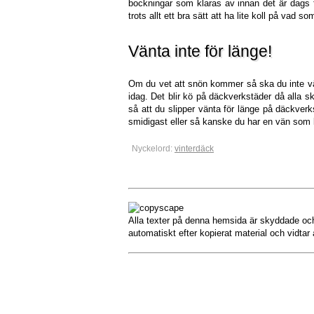
bockningar som klaras av innan det är dags 
trots allt ett bra sätt att ha lite koll på vad s
Vänta inte för länge!
Om du vet att snön kommer så ska du inte v
idag. Det blir kö på däckverkstäder då alla sk
så att du slipper vänta för länge på däckver
smidigast eller så kanske du har en vän som 
Nyckelord:
vinterdäck
Alla texter på denna hemsida är skyddade och 
automatiskt efter kopierat material och vidtar 