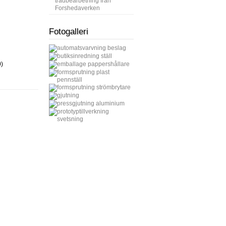
trådbearbetning från
Forshedaverken
Fotogalleri
)