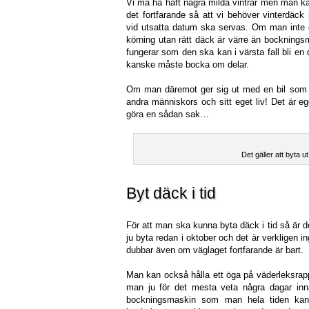
Vi må ha haft några milda vintrar men man ka
det fortfarande så att vi behöver vinterdäc
vid utsatta datum ska servas. Om man inte gö
körning utan rätt däck är värre än bockning
fungerar som den ska kan i värsta fall bli en
kanske måste bocka om delar.
Om man däremot ger sig ut med en bil som
andra människors och sitt eget liv! Det är eg
göra en sådan sak…
Det gäller att byta 
Byt däck i tid
För att man ska kunna byta däck i tid så är de
ju byta redan i oktober och det är verkligen 
dubbar även om väglaget fortfarande är bart.
Man kan också hålla ett öga på väderleksrapp
man ju för det mesta veta några dagar inn
bockningsmaskin som man hela tiden kan