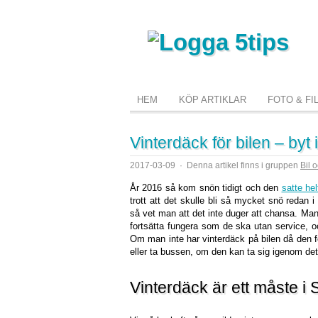
HEM
KÖP ARTIKLAR
FOTO & FI
Vinterdäck för bilen – byt i
2017-03-09
·
Denna artikel finns i gruppen
Bil 
År 2016 så kom snön tidigt och den
satte hel
trott att det skulle bli så mycket snö redan
så vet man att det inte duger att chansa. Ma
fortsätta fungera som de ska utan service, 
Om man inte har vinterdäck på bilen då de
eller ta bussen, om den kan ta sig igenom de
Vinterdäck är ett måste i 