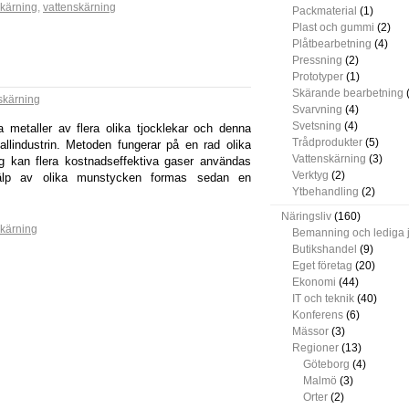
kärning
,
vattenskärning
Packmaterial
(1)
Plast och gummi
(2)
Plåtbearbetning
(4)
Pressning
(2)
Prototyper
(1)
Skärande bearbetning
(
skärning
Svarvning
(4)
Svetsning
(4)
a metaller av flera olika tjocklekar och denna
Trådprodukter
(5)
llindustrin. Metoden fungerar på en rad olika
Vattenskärning
(3)
ng kan flera kostnadseffektiva gaser användas
Verktyg
(2)
älp av olika munstycken formas sedan en
Ytbehandling
(2)
Näringsliv
(160)
kärning
Bemanning och lediga 
Butikshandel
(9)
Eget företag
(20)
Ekonomi
(44)
IT och teknik
(40)
Konferens
(6)
Mässor
(3)
Regioner
(13)
Göteborg
(4)
Malmö
(3)
Orter
(2)