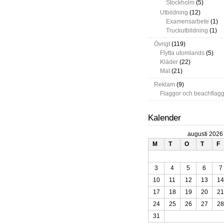
Stockholm
(5)
Utbildning
(12)
Examensarbete
(1)
Truckutbildning
(1)
Övrigt
(119)
Flytta utomlands
(5)
Kläder
(22)
Mat
(21)
Reklam
(9)
Flaggor och beachflag
Kalender
augusti 2026
M
T
O
T
F
3
4
5
6
7
10
11
12
13
14
17
18
19
20
21
24
25
26
27
28
31