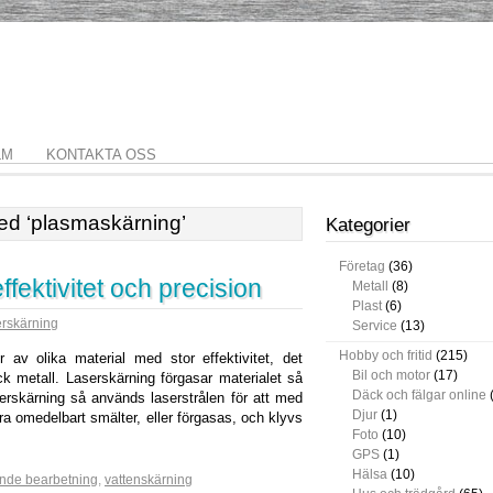
LM
KONTAKTA OSS
med ‘plasmaskärning’
Kategorier
Företag
(36)
fektivitet och precision
Metall
(8)
Plast
(6)
rskärning
Service
(13)
Hobby och fritid
(215)
v olika material med stor effektivitet, det
Bil och motor
(17)
ck metall. Laserskärning förgasar materialet så
Däck och fälgar online
erskärning så används laserstrålen för att med
Djur
(1)
ra omedelbart smälter, eller förgasas, och klyvs
Foto
(10)
GPS
(1)
Hälsa
(10)
nde bearbetning
,
vattenskärning