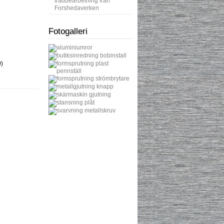
trådbearbetning från
Forshedaverken
Fotogalleri
)