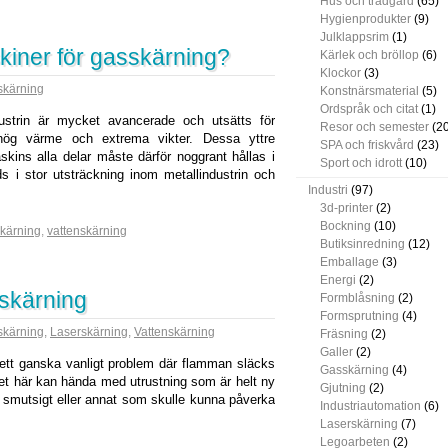
Hus och trädgård
(65)
Hygienprodukter
(9)
Julklappsrim
(1)
iner för gasskärning?
Kärlek och bröllop
(6)
Klockor
(3)
skärning
Konstnärsmaterial
(5)
Ordspråk och citat
(1)
strin är mycket avancerade och utsätts för
Resor och semester
(20
hög värme och extrema vikter. Dessa yttre
SPA och friskvård
(23)
skins alla delar måste därför noggrant hållas i
Sport och idrott
(10)
s i stor utsträckning inom metallindustrin och
Industri
(97)
3d-printer
(2)
Bockning
(10)
kärning
,
vattenskärning
Butiksinredning
(12)
Emballage
(3)
Energi
(2)
skärning
Formblåsning
(2)
Formsprutning
(4)
skärning
,
Laserskärning
,
Vattenskärning
Fräsning
(2)
Galler
(2)
ett ganska vanligt problem där flamman släcks
Gasskärning
(4)
et här kan hända med utrustning som är helt ny
Gjutning
(2)
 smutsigt eller annat som skulle kunna påverka
Industriautomation
(6)
Laserskärning
(7)
Legoarbeten
(2)