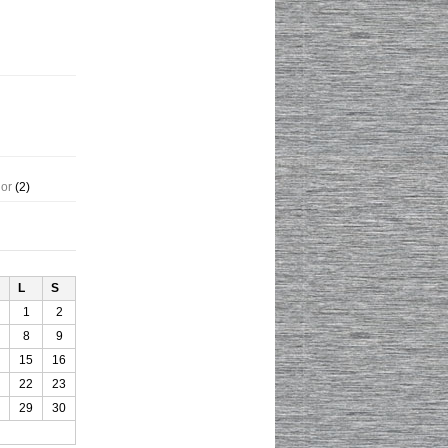
gor
(2)
L
S
1
2
8
9
15
16
22
23
29
30