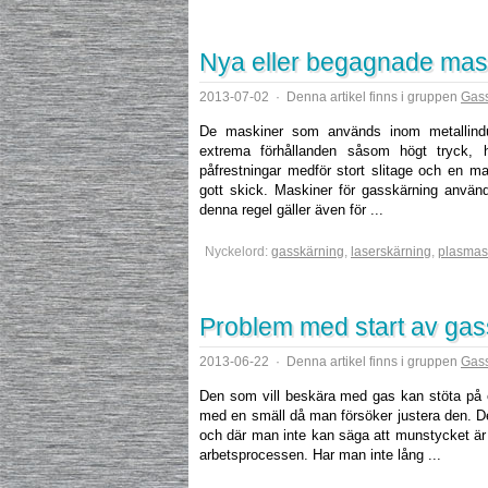
Nya eller begagnade mask
2013-07-02
·
Denna artikel finns i gruppen
Gas
De maskiner som används inom metallindu
extrema förhållanden såsom högt tryck, 
påfrestningar medför stort slitage och en ma
gott skick. Maskiner för gasskärning använd
denna regel gäller även för ...
Nyckelord:
gasskärning
,
laserskärning
,
plasmas
Problem med start av gas
2013-06-22
·
Denna artikel finns i gruppen
Gas
Den som vill beskära med gas kan stöta på 
med en smäll då man försöker justera den. D
och där man inte kan säga att munstycket är
arbetsprocessen. Har man inte lång ...