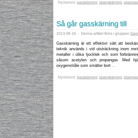
Nyckelord:
gasskärning
,
laserskärning
,
plasmas
Så går gasskärning till
2013-06-16
·
Denna artikel finns i gruppen
Gas
Gasskärning är ett effektivt sätt att beskär
teknik används i vid utsträckning inom meta
metaller i olika tjocklek och som förbränni
såsom acetylen och propangas. Med hj
oxygenstråle som smälter bort ...
Nyckelord:
gasskärning
,
laserskärning
,
plasmas