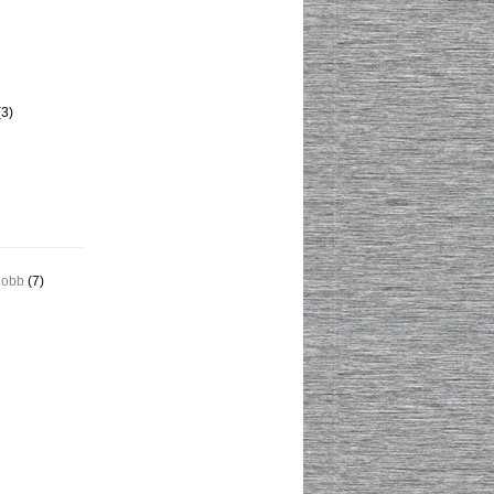
3)
jobb
(7)