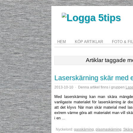
HEM
KÖP ARTIKLAR
FOTO & FI
Artiklar taggade 
Laserskärning skär med ef
2013-10-10
·
Denna artikel finns i gruppen
Lase
Med laserskärning kan man skära mängder a
vanligaste materialet för laserskärning är do
att det klyvs När man skär material med las
extrem värme göra att materialet man vill skä
i en ...
Nyckelord:
gasskärning
,
plasmaskärning
,
Skära