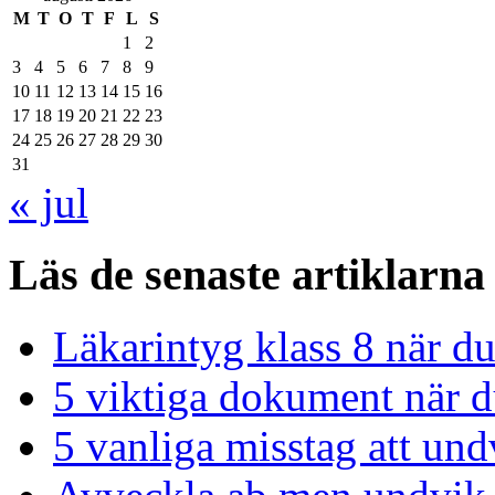
M
T
O
T
F
L
S
1
2
3
4
5
6
7
8
9
10
11
12
13
14
15
16
17
18
19
20
21
22
23
24
25
26
27
28
29
30
31
« jul
Läs de senaste artiklarna
Läkarintyg klass 8 när du
5 viktiga dokument när du
5 vanliga misstag att und