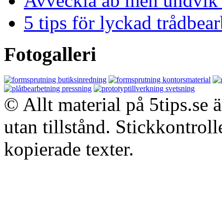
Avveckla ab men undvik 
5 tips för lyckad trådbe
Fotogalleri
© Allt material på 5tips.se 
utan tillstånd. Stickkontroll
kopierade texter.