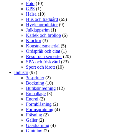
Foto
(10)
GPS
(1)
Hälsa
(10)
Hus och trädgård
(65)
Hygienprodukter
(9)
Julklappsrim
(1)
Kärlek och bröllop
(6)
Klockor
(3)
Konstnärsmaterial
(5)
Ordspråk och citat
(1)
Resor och semester
(20)
SPA och friskvård
(23)
Sport och idrott
(10)
Industri
(97)
3d-printer
(2)
Bockning
(10)
Butiksinredning
(12)
Emballage
(3)
Energi
(2)
Formblåsning
(2)
Formsprutning
(4)
Fräsning
(2)
Galler
(2)
Gasskärning
(4)
Gjutning
(2)