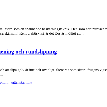
eva lasern som en spännande beskärningsteknik. Den som har intresset a
skärning. Rent praktiskt så är det förstås möjligt att ...
hening och rundslipning
h att slipa golv är inte helt ovanligt. Stenarna som sitter i frugans vigselr
...
ipning
,
vattenskärning