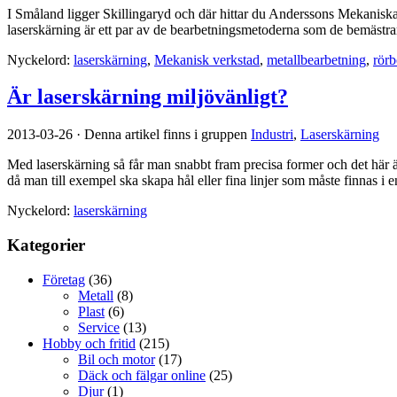
I Småland ligger Skillingaryd och där hittar du Anderssons Mekaniska
laserskärning är ett par av de bearbetningsmetoderna som de bemästr
Nyckelord:
laserskärning
,
Mekanisk verkstad
,
metallbearbetning
,
rör
Är laserskärning miljövänligt?
2013-03-26
·
Denna artikel finns i gruppen
Industri
,
Laserskärning
Med laserskärning så får man snabbt fram precisa former och det här
då man till exempel ska skapa hål eller fina linjer som måste finnas i 
Nyckelord:
laserskärning
Kategorier
Företag
(36)
Metall
(8)
Plast
(6)
Service
(13)
Hobby och fritid
(215)
Bil och motor
(17)
Däck och fälgar online
(25)
Djur
(1)