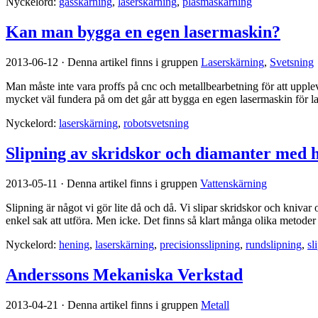
Nyckelord:
gasskärning
,
laserskärning
,
plasmaskärning
Kan man bygga en egen lasermaskin?
2013-06-12
·
Denna artikel finns i gruppen
Laserskärning
,
Svetsning
Man måste inte vara proffs på cnc och metallbearbetning för att uppl
mycket väl fundera på om det går att bygga en egen lasermaskin för laser
Nyckelord:
laserskärning
,
robotsvetsning
Slipning av skridskor och diamanter med 
2013-05-11
·
Denna artikel finns i gruppen
Vattenskärning
Slipning är något vi gör lite då och då. Vi slipar skridskor och knivar oc
enkel sak att utföra. Men icke. Det finns så klart många olika metoder 
Nyckelord:
hening
,
laserskärning
,
precisionsslipning
,
rundslipning
,
sl
Anderssons Mekaniska Verkstad
2013-04-21
·
Denna artikel finns i gruppen
Metall