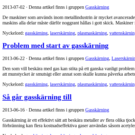
2013-07-02
·
Denna artikel finns i gruppen
Gasskärning
De maskiner som används inom metallindustrin är mycket avancerade oc
maskins alla delar måste därför noggrant hållas i gott skick. Maskiner 
Nyckelord:
gasskärning
,
laserskärning
,
plasmaskärning
,
vattenskärni
Problem med start av gasskärning
2013-06-22
·
Denna artikel finns i gruppen
Gasskärning
,
Laserskärni
Den som vill beskära med gas kan stöta på ett ganska vanligt problem
att munstycket är smutsigt eller annat som skulle kunna påverka arbets
Nyckelord:
gasskärning
,
laserskärning
,
plasmaskärning
,
vattenskärni
Så går gasskärning till
2013-06-16
·
Denna artikel finns i gruppen
Gasskärning
Gasskärning är ett effektivt sätt att beskära metaller av flera olika t
förbränning kan flera kostnadseffektiva gaser användas såsom acetyl