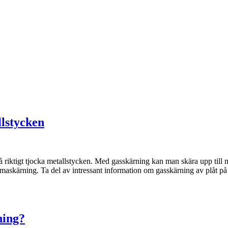
llstycken
iktigt tjocka metallstycken. Med gasskärning kan man skära upp till me
asmaskärning. Ta del av intressant information om gasskärning av plåt
ning?