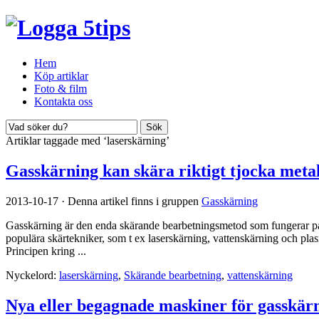
Hem
Köp artiklar
Foto & film
Kontakta oss
Artiklar taggade med ‘laserskärning’
Gasskärning kan skära riktigt tjocka meta
2013-10-17
·
Denna artikel finns i gruppen
Gasskärning
Gasskärning är den enda skärande bearbetningsmetod som fungerar på r
populära skärtekniker, som t ex laserskärning, vattenskärning och pl
Principen kring ...
Nyckelord:
laserskärning
,
Skärande bearbetning
,
vattenskärning
Nya eller begagnade maskiner för gasskär