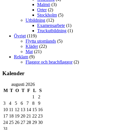
Malmö
(3)
Orter
(2)
Stockholm
(5)
Utbildning
(12)
Examensarbete
(1)
Truckutbildning
(1)
Övrigt
(119)
Flytta utomlands
(5)
Kläder
(22)
Mat
(21)
Reklam
(9)
Flaggor och beachflaggor
(2)
Kalender
augusti 2026
M
T
O
T
F
L
S
1
2
3
4
5
6
7
8
9
10
11
12
13
14
15
16
17
18
19
20
21
22
23
24
25
26
27
28
29
30
31