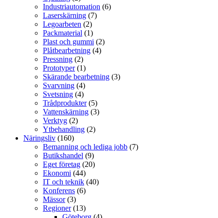
Industriautomation
(6)
Laserskärning
(7)
Legoarbeten
(2)
Packmaterial
(1)
Plast och gummi
(2)
Plåtbearbetning
(4)
Pressning
(2)
Prototyper
(1)
Skärande bearbetning
(3)
Svarvning
(4)
Svetsning
(4)
Trådprodukter
(5)
Vattenskärning
(3)
Verktyg
(2)
Ytbehandling
(2)
Näringsliv
(160)
Bemanning och lediga jobb
(7)
Butikshandel
(9)
Eget företag
(20)
Ekonomi
(44)
IT och teknik
(40)
Konferens
(6)
Mässor
(3)
Regioner
(13)
Göteborg
(4)