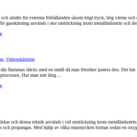
h utsätts för extrema förhållanden såsom högt tryck, hög värme och ext
för gasskärning används i stor utsträckning inom metallindustrin och den
ng
ng
,
Vattenskärning
 där flamman släcks med en smäll då man försöker justera den. Det här
processen. Har man inte lång ...
ng
jocklekar och denna teknik används i vid utsträckning inom metallindustri
en och propangas. Med hjälp av olika munstycken formas sedan en oxygen