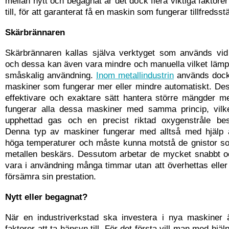
mellan nytt och begagnat är det dock flera viktiga faktorer
till, för att garanterat få en maskin som fungerar tillfredsst
Skärbrännaren
Skärbrännaren kallas själva verktyget som används vid
och dessa kan även vara mindre och manuella vilket lämp
småskalig användning.
Inom metallindustrin
används dock
maskiner som fungerar mer eller mindre automatiskt. Des
effektivare och exaktare sätt hantera större mängder met
fungerar alla dessa maskiner med samma princip, vilke
upphettad gas och en precist riktad oxygenstråle bes
Denna typ av maskiner fungerar med alltså med hjälp
höga temperaturer och måste kunna motstå de gnistor s
metallen beskärs. Dessutom arbetar de mycket snabbt 
vara i användning många timmar utan att överhettas eller
försämra sin prestation.
Nytt eller begagnat?
När en industriverkstad ska investera i nya maskiner
faktorer att ta hänsyn till. För det första vill man med hjä