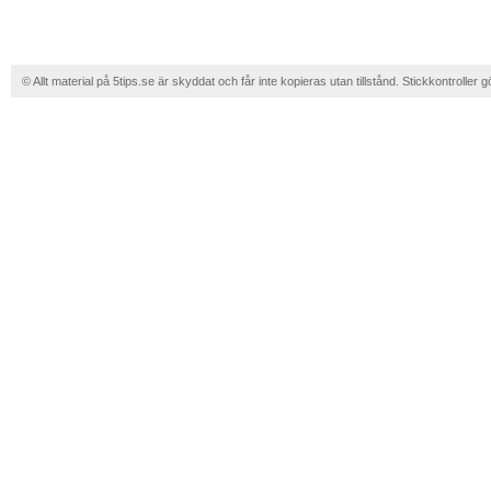
© Allt material på 5tips.se är skyddat och får inte kopieras utan tillstånd. Stickkontroller g