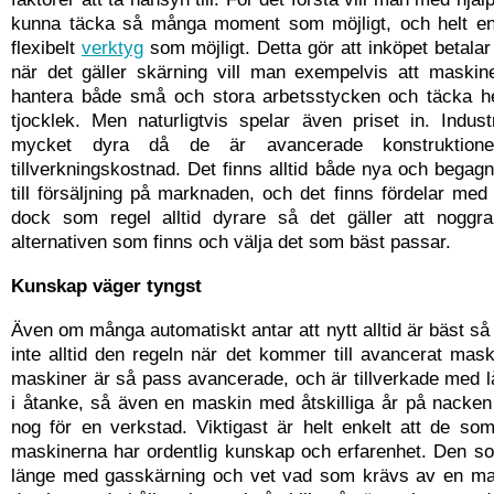
kunna täcka så många moment som möjligt, och helt enk
flexibelt
verktyg
som möjligt. Detta gör att inköpet betalar 
när det gäller skärning vill man exempelvis att maski
hantera både små och stora arbetsstycken och täcka h
tjocklek. Men naturligtvis spelar även priset in. Indus
mycket dyra då de är avancerade konstruktio
tillverkningskostnad. Det finns alltid både nya och bega
till försäljning på marknaden, och det finns fördelar med
dock som regel alltid dyrare så det gäller att noggr
alternativen som finns och välja det som bäst passar.
Kunskap väger tyngst
Även om många automatiskt antar att nytt alltid är bäst så g
inte alltid den regeln när det kommer till avancerat mas
maskiner är så pass avancerade, och är tillverkade med l
i åtanke, så även en maskin med åtskilliga år på nacken
nog för en verkstad. Viktigast är helt enkelt att de so
maskinerna har ordentlig kunskap och erfarenhet. Den so
länge med gasskärning och vet vad som krävs av en ma