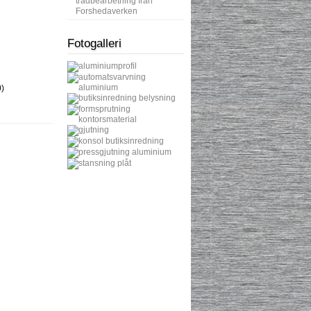
trådbearbetning från
Forshedaverken
Fotogalleri
)