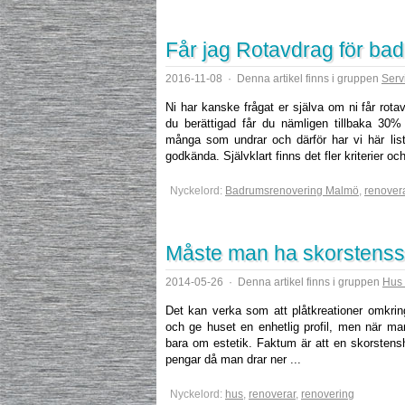
Får jag Rotavdrag för ba
2016-11-08
·
Denna artikel finns i gruppen
Serv
Ni har kanske frågat er själva om ni får rot
du berättigad får du nämligen tillbaka 30%
många som undrar och därför har vi här lista
godkända. Självklart finns det fler kriterier och
Nyckelord:
Badrumsrenovering Malmö
,
renover
Måste man ha skorstens
2014-05-26
·
Denna artikel finns i gruppen
Hus 
Det kan verka som att plåtkreationer omkring
och ge huset en enhetlig profil, men när ma
bara om estetik. Faktum är att en skorstens
pengar då man drar ner ...
Nyckelord:
hus
,
renoverar
,
renovering