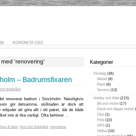
LM
KONTAKTA OSS
e med ‘renovering’
Kategorier
Företag
(36)
holm – Badrumsfixaren
Metall
(8)
Plast
(6)
och trädgård
Service
(13)
Hobby och fritid
(215)
del renoverar badrum i Stockholm. Naturligtvis
Bil och motor
(17)
som gör detsamma, skillnaden är dock att
Däck och fälgar online
erbjuder att göra allt i ett paket, där de både
Djur
(1)
t inte är lika vanligt. Ofta behöver ...
Foto
(10)
GPS
(1)
,
hus & hem
,
Hus och trädgård
,
renoverar
,
Hälsa
(10)