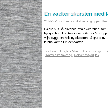
En vacker skorsten med lå
2014-05-15
·
Denna artikel finns i gruppen
Hus 
I äldre hus så används ofta skorstenen som 
byggen har skorstenar som gör mer än släpper
vilja bygga en helt ny skorsten på grund av
kunna värma luft och vatten ...
Nyckelord:
hus
,
hus & hem
,
Hus och trädgård
,
r
skorstensrenovering
,
skorstensskydd
,
tak