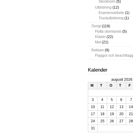
Stockholm
(5)
Utbildning
(12)
Examensarbete
(1)
Truckutbildning
(1)
Övrigt
(119)
Flytta utomlands
(5)
Kläder
(22)
Mat
(21)
Reklam
(9)
Flaggor och beachflag
Kalender
augusti 2026
M
T
O
T
F
3
4
5
6
7
10
11
12
13
14
17
18
19
20
21
24
25
26
27
28
31