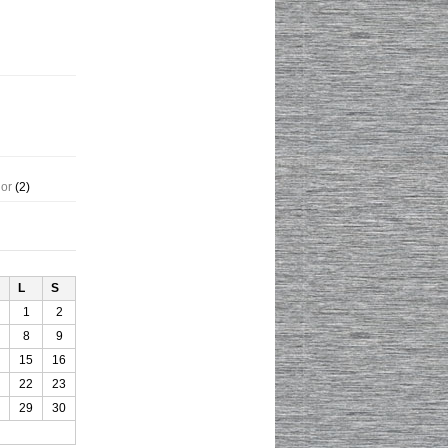
gor
(2)
L
S
1
2
8
9
15
16
22
23
29
30