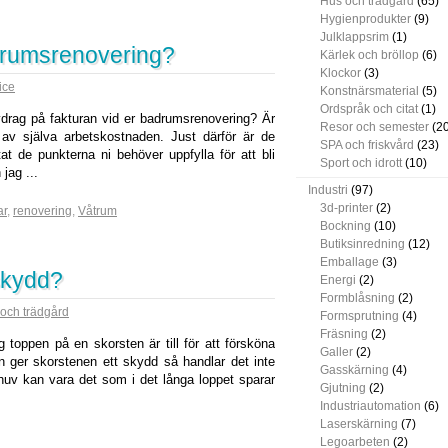
Hus och trädgård
(65)
Hygienprodukter
(9)
Julklappsrim
(1)
drumsrenovering?
Kärlek och bröllop
(6)
Klockor
(3)
ice
Konstnärsmaterial
(5)
Ordspråk och citat
(1)
avdrag på fakturan vid er badrumsrenovering? Är
Resor och semester
(20
 av själva arbetskostnaden. Just därför är de
SPA och friskvård
(23)
t de punkterna ni behöver uppfylla för att bli
Sport och idrott
(10)
 jag ...
Industri
(97)
3d-printer
(2)
ar
,
renovering
,
Våtrum
Bockning
(10)
Butiksinredning
(12)
Emballage
(3)
skydd?
Energi
(2)
Formblåsning
(2)
och trädgård
Formsprutning
(4)
Fräsning
(2)
 toppen på en skorsten är till för att försköna
Galler
(2)
n ger skorstenen ett skydd så handlar det inte
Gasskärning
(4)
huv kan vara det som i det långa loppet sparar
Gjutning
(2)
Industriautomation
(6)
Laserskärning
(7)
Legoarbeten
(2)