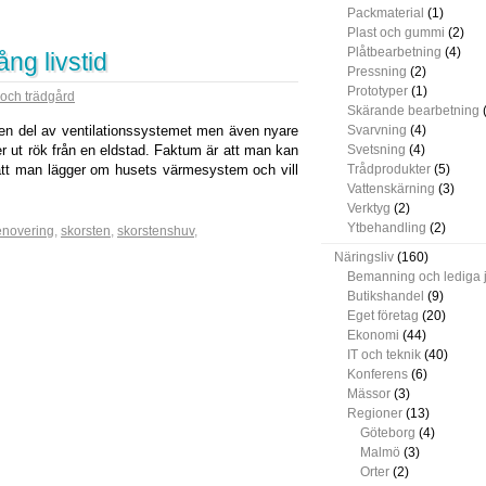
Packmaterial
(1)
Plast och gummi
(2)
Plåtbearbetning
(4)
ng livstid
Pressning
(2)
Prototyper
(1)
och trädgård
Skärande bearbetning
(
en del av ventilationssystemet men även nyare
Svarvning
(4)
 ut rök från en eldstad. Faktum är att man kan
Svetsning
(4)
 att man lägger om husets värmesystem och vill
Trådprodukter
(5)
Vattenskärning
(3)
Verktyg
(2)
Ytbehandling
(2)
enovering
,
skorsten
,
skorstenshuv
,
Näringsliv
(160)
Bemanning och lediga 
Butikshandel
(9)
Eget företag
(20)
Ekonomi
(44)
IT och teknik
(40)
Konferens
(6)
Mässor
(3)
Regioner
(13)
Göteborg
(4)
Malmö
(3)
Orter
(2)