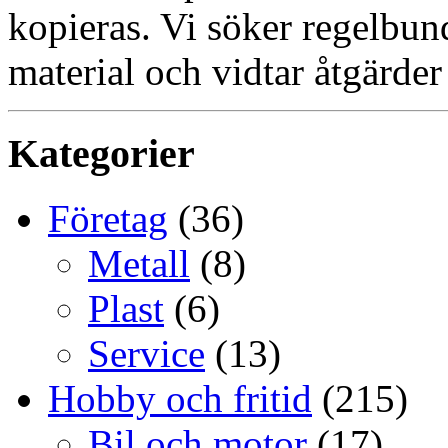
kopieras. Vi söker regelbun
material och vidtar åtgärder
Kategorier
Företag
(36)
Metall
(8)
Plast
(6)
Service
(13)
Hobby och fritid
(215)
Bil och motor
(17)