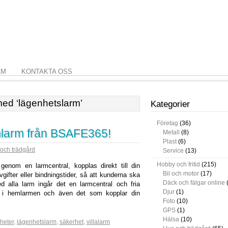
LM
KONTAKTA OSS
med ‘lägenhetslarm’
Kategorier
Företag
(36)
larm från BSAFE365!
Metall
(8)
Plast
(6)
och trädgård
Service
(13)
Hobby och fritid
(215)
nom en larmcentral, kopplas direkt till din
Bil och motor
(17)
ifter eller bindningstider, så att kunderna ska
Däck och fälgar online
 alla larm ingår det en larmcentral och fria
Djur
(1)
tat i hemlarmen och även det som kopplar din
Foto
(10)
GPS
(1)
Hälsa
(10)
heter
,
lägenhetslarm
,
säkerhet
,
villalarm