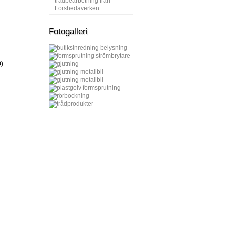
trådbearbetning från
Forshedaverken
Fotogalleri
)