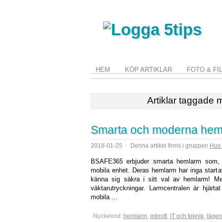
HEM
KÖP ARTIKLAR
FOTO & FI
Artiklar taggade 
Smarta och moderna hem
2018-01-25
·
Denna artikel finns i gruppen
Hus 
BSAFE365 erbjuder smarta hemlarm som, ge
mobila enhet. Deras hemlarm har inga startavg
känna sig säkra i sitt val av hemlarm! Med
väktarutryckningar. Larmcentralen är hjär
mobila ...
Nyckelord:
hemlarm
,
inbrott
,
IT och teknik
,
lägen