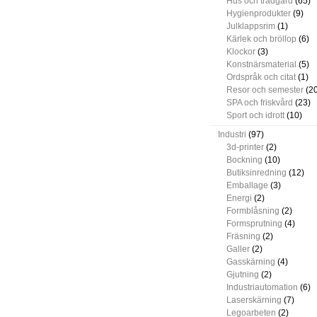
Hus och trädgård
(65)
Hygienprodukter
(9)
Julklappsrim
(1)
Kärlek och bröllop
(6)
Klockor
(3)
Konstnärsmaterial
(5)
Ordspråk och citat
(1)
Resor och semester
(20
SPA och friskvård
(23)
Sport och idrott
(10)
Industri
(97)
3d-printer
(2)
Bockning
(10)
Butiksinredning
(12)
Emballage
(3)
Energi
(2)
Formblåsning
(2)
Formsprutning
(4)
Fräsning
(2)
Galler
(2)
Gasskärning
(4)
Gjutning
(2)
Industriautomation
(6)
Laserskärning
(7)
Legoarbeten
(2)