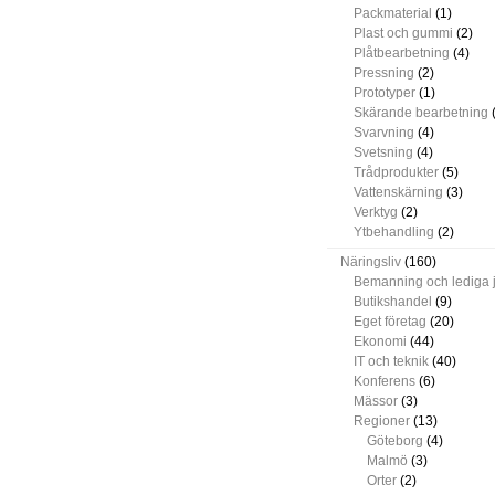
Packmaterial
(1)
Plast och gummi
(2)
Plåtbearbetning
(4)
Pressning
(2)
Prototyper
(1)
Skärande bearbetning
(
Svarvning
(4)
Svetsning
(4)
Trådprodukter
(5)
Vattenskärning
(3)
Verktyg
(2)
Ytbehandling
(2)
Näringsliv
(160)
Bemanning och lediga 
Butikshandel
(9)
Eget företag
(20)
Ekonomi
(44)
IT och teknik
(40)
Konferens
(6)
Mässor
(3)
Regioner
(13)
Göteborg
(4)
Malmö
(3)
Orter
(2)