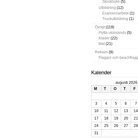
Stockholm
(5)
Utbildning
(12)
Examensarbete
(1)
Truckutbildning
(1)
Övrigt
(119)
Flytta utomlands
(5)
Kläder
(22)
Mat
(21)
Reklam
(9)
Flaggor och beachflag
Kalender
augusti 2026
M
T
O
T
F
3
4
5
6
7
10
11
12
13
14
17
18
19
20
21
24
25
26
27
28
31