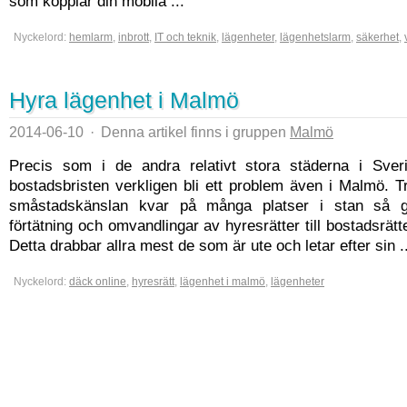
som kopplar din mobila ...
Nyckelord:
hemlarm
,
inbrott
,
IT och teknik
,
lägenheter
,
lägenhetslarm
,
säkerhet
,
Hyra lägenhet i Malmö
2014-06-10
·
Denna artikel finns i gruppen
Malmö
Precis som i de andra relativt stora städerna i Sver
bostadsbristen verkligen bli ett problem även i Malmö. Tr
småstadskänslan kvar på många platser i stan så g
förtätning och omvandlingar av hyresrätter till bostadsrätt
Detta drabbar allra mest de som är ute och letar efter sin ..
Nyckelord:
däck online
,
hyresrätt
,
lägenhet i malmö
,
lägenheter