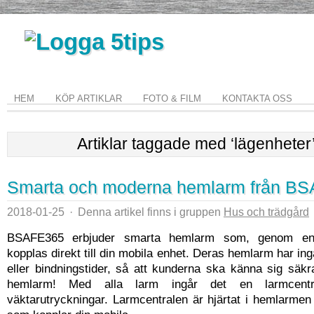
HEM
KÖP ARTIKLAR
FOTO & FILM
KONTAKTA OSS
Artiklar taggade med ‘lägenheter
Smarta och moderna hemlarm från B
2018-01-25
·
Denna artikel finns i gruppen
Hus och trädgård
BSAFE365 erbjuder smarta hemlarm som, genom en 
kopplas direkt till din mobila enhet. Deras hemlarm har inga
eller bindningstider, så att kunderna ska känna sig säkra
hemlarm! Med alla larm ingår det en larmcentr
väktarutryckningar. Larmcentralen är hjärtat i hemlarme