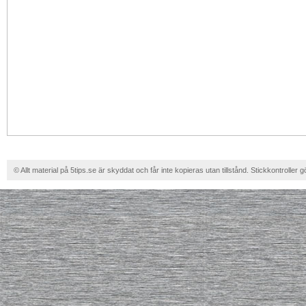
© Allt material på 5tips.se är skyddat och får inte kopieras utan tillstånd. Stickkontroller g