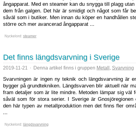
ångapparat. Med en steamer kan du snygga till plagg utan 
dem från galgen. Det här är smidigt och något som får b
såväl som i butiker. Men innan du köper en handhållen st
större och mer avancerad ångapparat ...
Nyckelord:
steamer
Det finns längdsvarvning i Sverige
2019-11-21
·
Denna artikel finns i gruppen
Metall
,
Svarvning
Svarvningen är ingen ny teknik och längdsvarvning är e
bygger på grundtekniken. Längdsvarven blir aktuell när 
fram detaljer som är lite mindre. Metoden lämpar sig väl 
såväl som för stora serier. I Sverige är Gnosjöregionen
den här typen av metallproduktion men det finns fler om
...
Nyckelord:
längdsvarvning