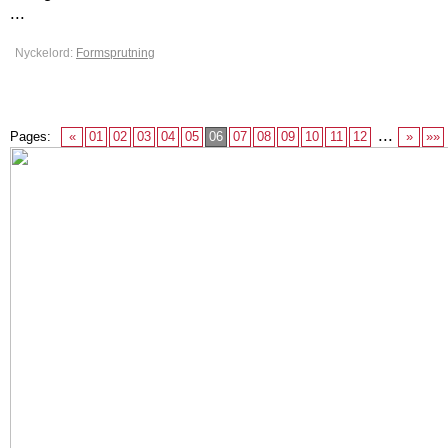
...
Nyckelord:
Formsprutning
...
Pages:
«
01
02
03
04
05
06
07
08
09
10
11
12
»
»»