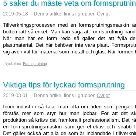
5 saker du måste veta om formsprutni
2019-05-18
·
Denna artikel finns i gruppen
Övrigt
Tillverkningsprocessen med en formsprutningsmaskin ä
botten rätt så enkel. Man kan säga att formsprutning hand
När man har en form redo så gäller det att fylla d
plastmaterial. Det här behöver inte vara plast. Formspru
sig även väl för material som metall och glas. När formen ha
Nyckelord:
Formsprutning
Viktiga tips för lyckad formsprutning
2019-03-01
·
Denna artikel finns i gruppen
Övrigt
Inom industrin så talar man ofta om tiden som pengar. 
förstås mer som styr hur man jobbar. För att det sk
produktion så krävs det framförallt professionalism. Det r
en formsprutningsmaskin som ger effektiv och snabb f
Det gäller också att alla de som är inblandade i tillverk