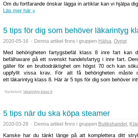
Om du fortfarande önskar lägga in artiklar kan vi hjälpa di
Läs mer här »
5 tips för dig som behöver läkarintyg k
2020-05-16
·
Denna artikel finns i gruppen
Hälsa
,
Övrigt
Med behörigheten fartygsbefäl klass 8 inre fart kan
befälhavare på ett svenskt handelsfartyg i inre fart. De
gäller för en bruttodräktighet om högst 70 och kan sök
uppfyllt vissa krav. För att få behörigheten måste
ett läkarintyg klass 8. Här är 5 tips för dig som behöver inty
Nyckelord:
läkarintyg klass 8
5 tips när du ska köpa steamer
2020-03-28
·
Denna artikel finns i gruppen
Butikshandel
,
Klä
Kanske har du tänkt länge på att komplettera ditt str