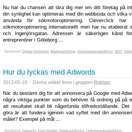
Nu har du chansen att lära dig mer om ditt företag på int
din synlighet kan optimeras med din webbsida och vilka 
använda för sökmotoroptimering. Cleverclick har
sökmotoroptimering internationellt men har nu etablerat 
och Ingenjörsgatan. Adressen är säkerligen känd för
entreprenörer i Göteborg ...
Nyckelord:
Digital Synlighet
,
Marknadsföring
,
Onlinemarknadsföring
,
SEO
,
Sökm
Hur du lyckas med Adwords
2013-05-19
·
Denna artikel finns i gruppen
Reklam
När du bestämt dig för att annonsera på Google med Adwo
några viktiga punkter som du behöver få ordning på på et
att resultatet skall bli någorlunda tillfredsställande. Det
göra är att fundera igenom vad syftet med din annonseri
målet? Exempel på mål ...
Nyckelord:
Adwords
,
Eget företag
,
Marknadsföring
,
Onlinemarknadsföring