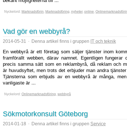
bekant möjligheterna till ...
Nyckelord:
Marknadsförin
,
Marknadsföring
,
nyheter
,
online
,
Onlinemarknadsföri
Vad gör en webbyrå?
2014-05-31
·
Denna artikel finns i gruppen
IT och teknik
En webbyrå är ett företag som säljer tjänster inom komm
framförallt webben, därav namnet. Egentligen fungerar 
precis samma sätt som en reklambyrå, då reklam och m
är huvudsyftet, men trots det erbjuder man andra tjänste
Tjänsterna som erbjuds av en webbyrå är många, men
vanligaste är ...
Nyckelord:
Onlinemarknadsföring
,
webbyrå
Sökmotorkonsult Göteborg
2014-01-18
·
Denna artikel finns i gruppen
Service