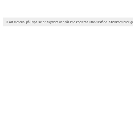
© Allt material på 5tips.se är skyddat och får inte kopieras utan tillstånd. Stickkontroller g