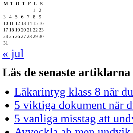
M
T
O
T
F
L
S
1
2
3
4
5
6
7
8
9
10
11
12
13
14
15
16
17
18
19
20
21
22
23
24
25
26
27
28
29
30
31
« jul
Läs de senaste artiklarna
Läkarintyg klass 8 när du
5 viktiga dokument när du
5 vanliga misstag att und
Avveckla ab men undvik 