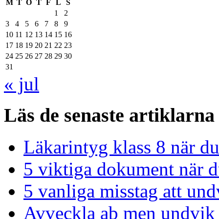
M
T
O
T
F
L
S
1
2
3
4
5
6
7
8
9
10
11
12
13
14
15
16
17
18
19
20
21
22
23
24
25
26
27
28
29
30
31
« jul
Läs de senaste artiklarna
Läkarintyg klass 8 när du
5 viktiga dokument när du
5 vanliga misstag att und
Avveckla ab men undvik 