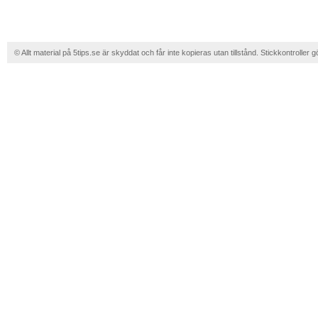
© Allt material på 5tips.se är skyddat och får inte kopieras utan tillstånd. Stickkontroller g