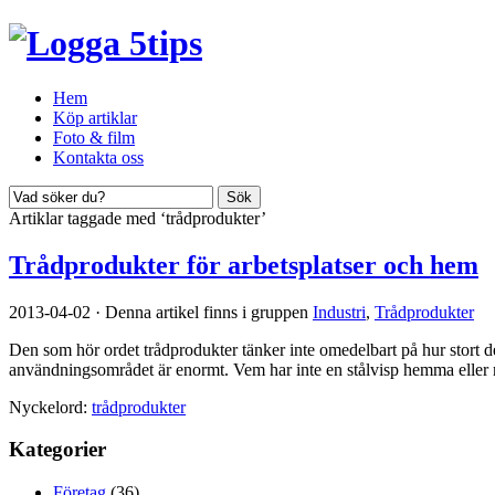
Hem
Köp artiklar
Foto & film
Kontakta oss
Artiklar taggade med ‘trådprodukter’
Trådprodukter för arbetsplatser och hem
2013-04-02
·
Denna artikel finns i gruppen
Industri
,
Trådprodukter
Den som hör ordet trådprodukter tänker inte omedelbart på hur stort d
användningsområdet är enormt. Vem har inte en stålvisp hemma eller någ
Nyckelord:
trådprodukter
Kategorier
Företag
(36)