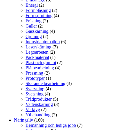
Energi
(2)
Formblåsning
(2)
Formsprutning
(4)
Fräsning
(2)
Galler
(2)
Gasskärning
(4)
Gjutning
(2)
Industriautomation
(6)
Laserskärning
(7)
Legoarbeten
(2)
Packmaterial
(1)
Plast och gummi
(2)
Plåtbearbetning
(4)
Pressning
(2)
Prototyper
(1)
Skärande bearbetning
(3)
Svarvning
(4)
Svetsning
(4)
Trådprodukter
(5)
Vattenskärning
(3)
Verktyg
(2)
Ytbehandling
(2)
Näringsliv
(160)
Bemanning och lediga jobb
(7)