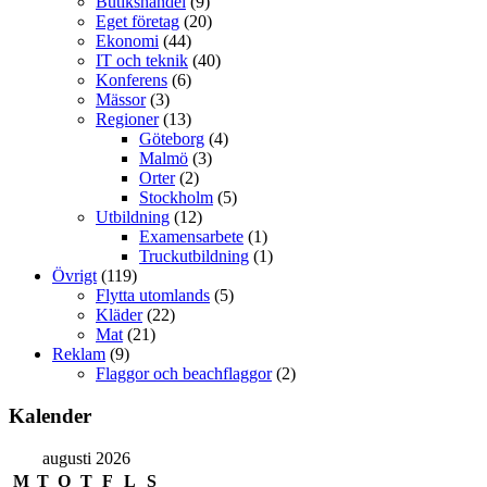
Butikshandel
(9)
Eget företag
(20)
Ekonomi
(44)
IT och teknik
(40)
Konferens
(6)
Mässor
(3)
Regioner
(13)
Göteborg
(4)
Malmö
(3)
Orter
(2)
Stockholm
(5)
Utbildning
(12)
Examensarbete
(1)
Truckutbildning
(1)
Övrigt
(119)
Flytta utomlands
(5)
Kläder
(22)
Mat
(21)
Reklam
(9)
Flaggor och beachflaggor
(2)
Kalender
augusti 2026
M
T
O
T
F
L
S