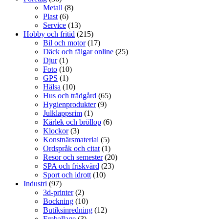
Metall
(8)
Plast
(6)
Service
(13)
Hobby och fritid
(215)
Bil och motor
(17)
Däck och fälgar online
(25)
Djur
(1)
Foto
(10)
GPS
(1)
Hälsa
(10)
Hus och trädgård
(65)
Hygienprodukter
(9)
Julklappsrim
(1)
Kärlek och bröllop
(6)
Klockor
(3)
Konstnärsmaterial
(5)
Ordspråk och citat
(1)
Resor och semester
(20)
SPA och friskvård
(23)
Sport och idrott
(10)
Industri
(97)
3d-printer
(2)
Bockning
(10)
Butiksinredning
(12)
Emballage
(3)