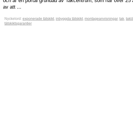
och är en portal grundad av Takcentrum, som har över 25 
av att ...
Nyckelord:
exponerade tätskikt
,
inbyggda tätskikt
,
montageanvisningar
,
tak
,
takl
tätskiktsgarantier