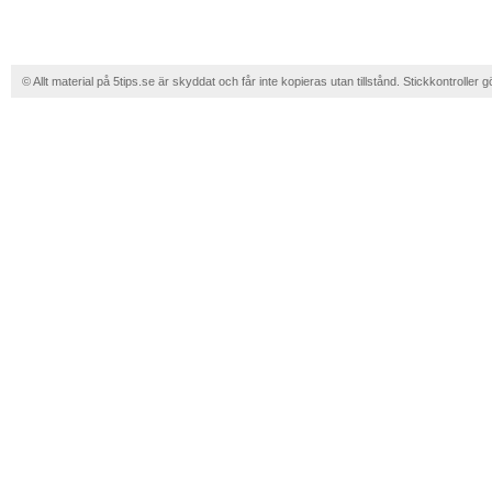
© Allt material på 5tips.se är skyddat och får inte kopieras utan tillstånd. Stickkontroller g