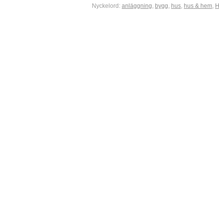
Nyckelord:
anläggning
,
bygg
,
hus
,
hus & hem
,
H