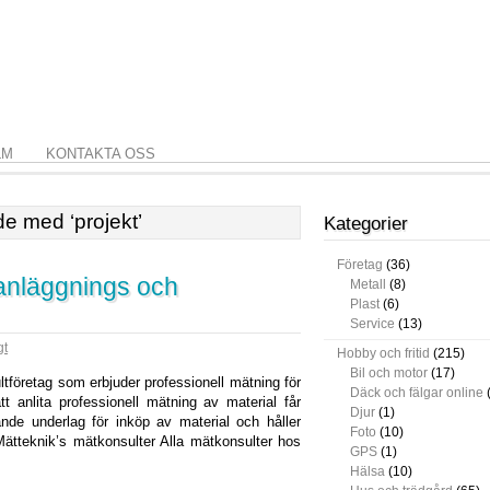
LM
KONTAKTA OSS
de med ‘projekt’
Kategorier
Företag
(36)
 anläggnings och
Metall
(8)
Plast
(6)
Service
(13)
gt
Hobby och fritid
(215)
Bil och motor
(17)
tföretag som erbjuder professionell mätning för
Däck och fälgar online
t anlita professionell mätning av material får
Djur
(1)
nde underlag för inköp av material och håller
Foto
(10)
Mätteknik’s mätkonsulter Alla mätkonsulter hos
GPS
(1)
Hälsa
(10)