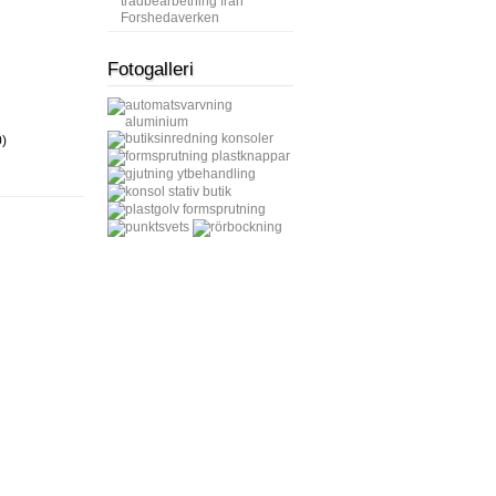
trådbearbetning från
Forshedaverken
Fotogalleri
)