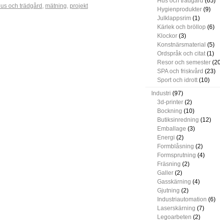
Hus och trädgård
(65)
us och trädgård
,
mätning
,
projekt
Hygienprodukter
(9)
Julklappsrim
(1)
Kärlek och bröllop
(6)
Klockor
(3)
Konstnärsmaterial
(5)
Ordspråk och citat
(1)
Resor och semester
(20
SPA och friskvård
(23)
Sport och idrott
(10)
Industri
(97)
3d-printer
(2)
Bockning
(10)
Butiksinredning
(12)
Emballage
(3)
Energi
(2)
Formblåsning
(2)
Formsprutning
(4)
Fräsning
(2)
Galler
(2)
Gasskärning
(4)
Gjutning
(2)
Industriautomation
(6)
Laserskärning
(7)
Legoarbeten
(2)