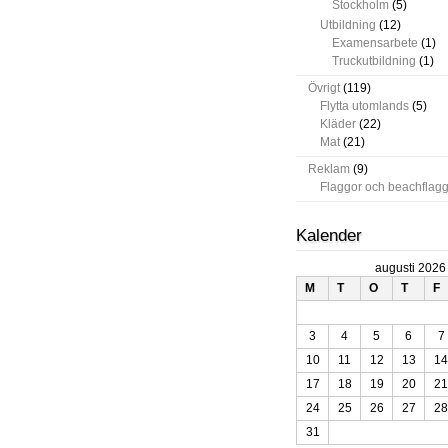
Stockholm
(5)
Utbildning
(12)
Examensarbete
(1)
Truckutbildning
(1)
Övrigt
(119)
Flytta utomlands
(5)
Kläder
(22)
Mat
(21)
Reklam
(9)
Flaggor och beachflag
Kalender
augusti 2026
M
T
O
T
F
3
4
5
6
7
10
11
12
13
14
17
18
19
20
21
24
25
26
27
28
31