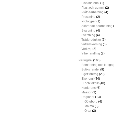
Packmaterial
(1)
Plast och gummi
(2)
Plåtbearbetning
(4)
Pressning
(2)
Prototyper
(1)
Skärande bearbetning
(
Svarvning
(4)
Svetsning
(4)
Trådprodukter
(5)
Vattenskärning
(3)
Verktyg
(2)
Ytbehandling
(2)
Näringsliv
(160)
Bemanning och lediga 
Butikshandel
(9)
Eget företag
(20)
Ekonomi
(44)
IT och teknik
(40)
Konferens
(6)
Mässor
(3)
Regioner
(13)
Göteborg
(4)
Malmö
(3)
Orter
(2)