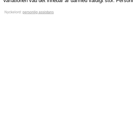
Variationen vad det innebär är därmed väldigt stor. Personli
Nyckelord:
personlig assistans