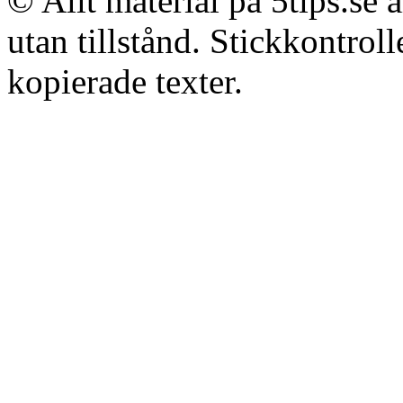
© Allt material på 5tips.se 
utan tillstånd. Stickkontroll
kopierade texter.