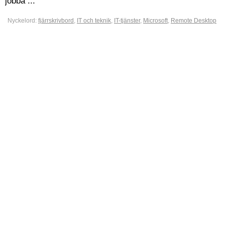
jobba ...
Nyckelord:
fjärrskrivbord
,
IT och teknik
,
IT-tjänster
,
Microsoft
,
Remote Desktop