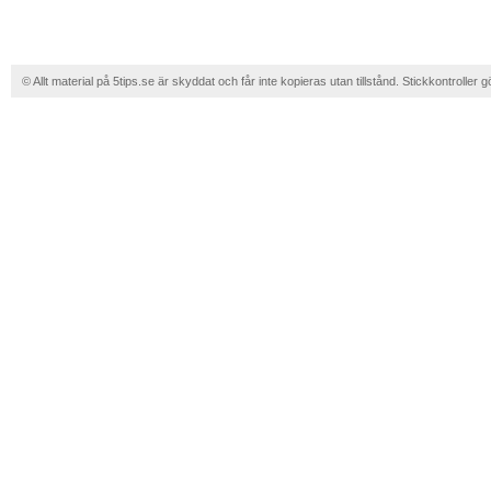
© Allt material på 5tips.se är skyddat och får inte kopieras utan tillstånd. Stickkontroller g