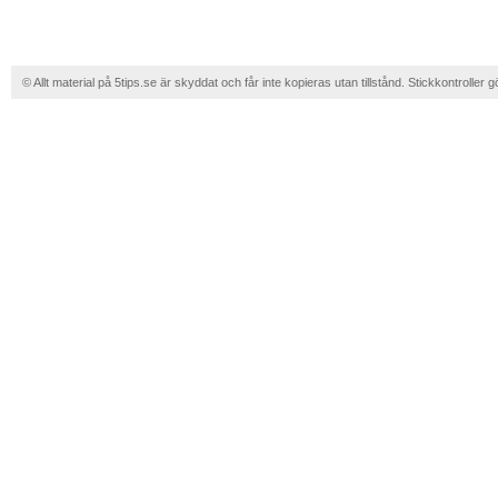
© Allt material på 5tips.se är skyddat och får inte kopieras utan tillstånd. Stickkontroller g