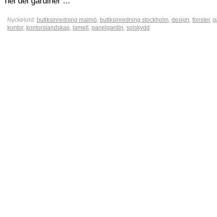
hel del gardiner ...
Nyckelord:
butiksinredning malmö
,
butiksinredning stockholm
,
design
,
fönster
,
g
kontor
,
kontorslandskap
,
lamell
,
panelgardin
,
solskydd