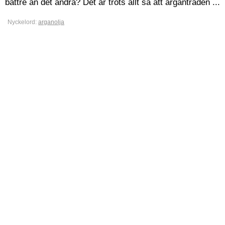
bättre än det andra? Det är trots allt så att arganträden ...
Nyckelord:
arganolja