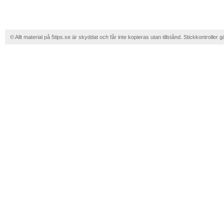
© Allt material på 5tips.se är skyddat och får inte kopieras utan tillstånd. Stickkontroller g