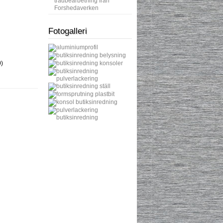
trådbearbetning från
Forshedaverken
Fotogalleri
)