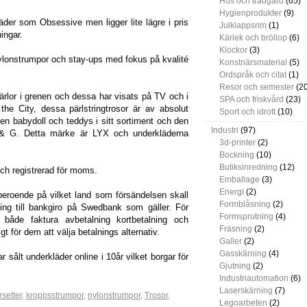
Hus och trädgård
(65)
Hygienprodukter
(9)
äder som Obsessive men ligger lite lägre i pris
Julklappsrim
(1)
ingar.
Kärlek och bröllop
(6)
Klockor
(3)
nylonstrumpor och stay-ups med fokus på kvalité
Konstnärsmaterial
(5)
Ordspråk och citat
(1)
Resor och semester
(20
ärlor i grenen och dessa har visats på TV och i
SPA och friskvård
(23)
he City, dessa pärlstringtrosor är av absolut
Sport och idrott
(10)
även babydoll och teddys i sitt sortiment och den
Industri
(97)
 & G. Detta märke är LYX och underkläderna
3d-printer
(2)
Bockning
(10)
Butiksinredning
(12)
 och registrerad för moms.
Emballage
(3)
Energi
(2)
eroende på vilket land som försändelsen skall
Formblåsning
(2)
ning till bankgiro på Swedbank som gäller. För
Formsprutning
(4)
både faktura avbetalning kortbetalning och
Fräsning
(2)
gt för dem att välja betalnings alternativ.
Galler
(2)
Gasskärning
(4)
sålt underkläder online i 10år vilket borgar för
Gjutning
(2)
Industriautomation
(6)
Laserskärning
(7)
rsetter
,
kroppsstrumpor
,
nylonstrumpor
,
Trosor
,
Legoarbeten
(2)