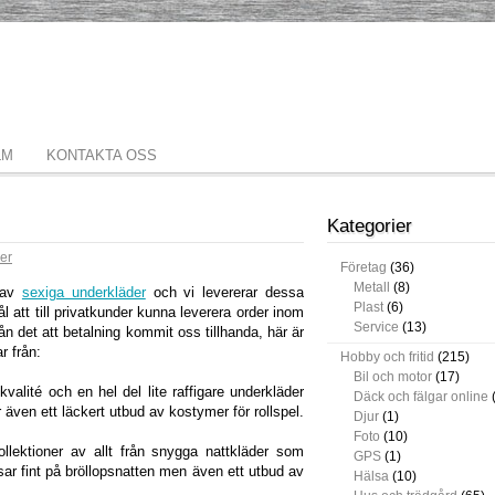
LM
KONTAKTA OSS
Kategorier
er
Företag
(36)
Metall
(8)
e av
sexiga underkläder
och vi levererar dessa
Plast
(6)
ål att till privatkunder kunna leverera order inom
Service
(13)
rån det att betalning kommit oss tillhanda, här är
r från:
Hobby och fritid
(215)
Bil och motor
(17)
valité och en hel del lite raffigare underkläder
Däck och fälgar online
 även ett läckert utbud av kostymer för rollspel.
Djur
(1)
Foto
(10)
kollektioner av allt från snygga nattkläder som
GPS
(1)
ar fint på bröllopsnatten men även ett utbud av
Hälsa
(10)