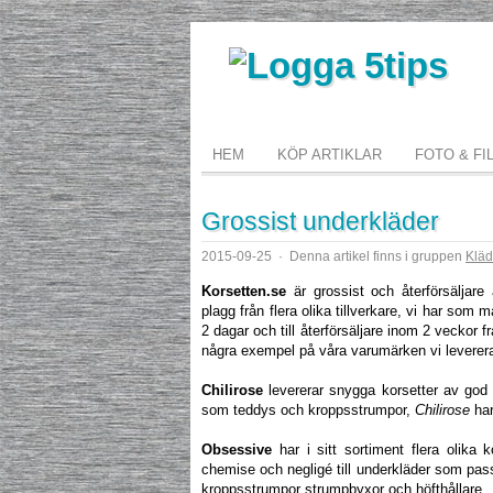
HEM
KÖP ARTIKLAR
FOTO & FI
Grossist underkläder
2015-09-25
·
Denna artikel finns i gruppen
Kläd
Korsetten.se
är grossist och återförsäljar
plagg från flera olika tillverkare, vi har som m
2 dagar och till återförsäljare inom 2 veckor f
några exempel på våra varumärken vi leverera
Chilirose
levererar snygga korsetter av god k
som teddys och kroppsstrumpor,
Chilirose
har
Obsessive
har i sitt sortiment flera olika 
chemise och negligé till underkläder som pass
kroppsstrumpor strumpbyxor och höfthållare.