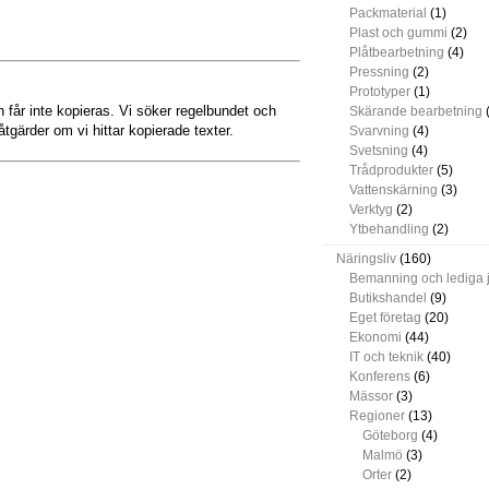
Packmaterial
(1)
Plast och gummi
(2)
Plåtbearbetning
(4)
Pressning
(2)
Prototyper
(1)
får inte kopieras. Vi söker regelbundet och
Skärande bearbetning
(
åtgärder om vi hittar kopierade texter.
Svarvning
(4)
Svetsning
(4)
Trådprodukter
(5)
Vattenskärning
(3)
Verktyg
(2)
Ytbehandling
(2)
Näringsliv
(160)
Bemanning och lediga 
Butikshandel
(9)
Eget företag
(20)
Ekonomi
(44)
IT och teknik
(40)
Konferens
(6)
Mässor
(3)
Regioner
(13)
Göteborg
(4)
Malmö
(3)
Orter
(2)