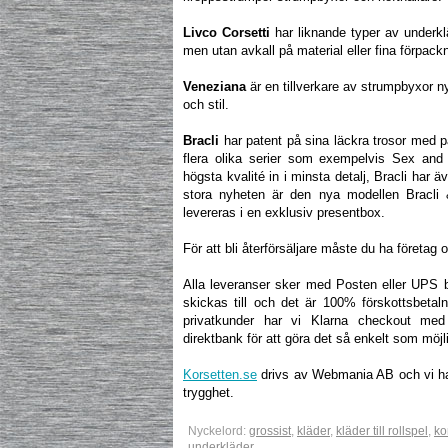
Livco Corsetti
har liknande typer av underkl
men utan avkall på material eller fina förpackn
Veneziana
är en tillverkare av strumpbyxor 
och stil.
Bracli
har patent på sina läckra trosor med p
flera olika serier som exempelvis Sex and t
högsta kvalité in i minsta detalj, Bracli har 
stora nyheten är den nya modellen Bracli
levereras i en exklusiv presentbox.
För att bli återförsäljare måste du ha företag
Alla leveranser sker med Posten eller UPS b
skickas till och det är 100% förskottsbetal
privatkunder har vi Klarna checkout med 
direktbank för att göra det så enkelt som möjli
Korsetten.se
drivs av Webmania AB och vi har 
trygghet.
Nyckelord:
grossist
,
kläder
,
kläder till rollspel
,
ko
underkläder