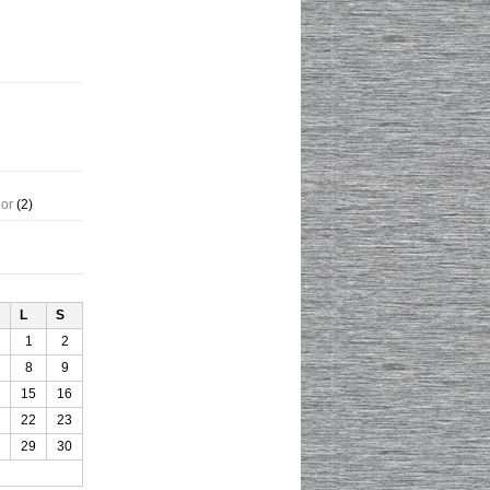
gor
(2)
L
S
1
2
8
9
15
16
22
23
29
30