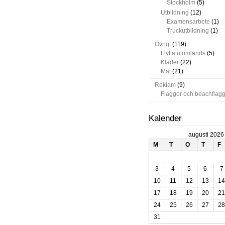
Stockholm
(5)
Utbildning
(12)
Examensarbete
(1)
Truckutbildning
(1)
Övrigt
(119)
Flytta utomlands
(5)
Kläder
(22)
Mat
(21)
Reklam
(9)
Flaggor och beachflag
Kalender
augusti 2026
M
T
O
T
F
3
4
5
6
7
10
11
12
13
14
17
18
19
20
21
24
25
26
27
28
31