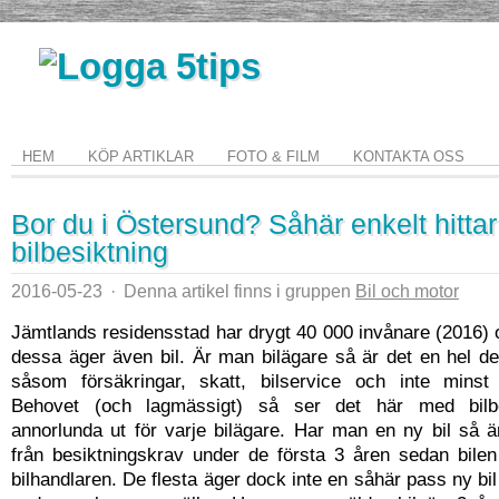
HEM
KÖP ARTIKLAR
FOTO & FILM
KONTAKTA OSS
Bor du i Östersund? Såhär enkelt hittar
bilbesiktning
2016-05-23
·
Denna artikel finns i gruppen
Bil och motor
Jämtlands residensstad har drygt 40 000 invånare (2016)
dessa äger även bil. Är man bilägare så är det en hel de
såsom försäkringar, skatt, bilservice och inte minst b
Behovet (och lagmässigt) så ser det här med bilbes
annorlunda ut för varje bilägare. Har man en ny bil så 
från besiktningskrav under de första 3 åren sedan bilen 
bilhandlaren. De flesta äger dock inte en såhär pass ny bil