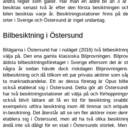
andra regler som gäller. Har man en äldre bil än 3 år
besiktas senast två år efter den första besiktningen oc
bilen besiktas varje år. Besiktningsstationer finns på de
orter i Sverige och Östersund är inget undantag.
Bilbesiktning i Östersund
Bilägarna i Östersund har i nuläget (2016) två bilbesiktning
välja på. Den ena gamla klassiska Bilprovningen. Bilpro
äldsta bilbesiktningsföretaget i Sverige eftersom det är sta
några år sedan hävde dock riskdagen Bilprovningen
bilbesiktning och då tillkom ett par privata aktörer som såg
ta marknadsandelar. Ett av dessa företag är Opus bilb
också etablerat sig i Östersund. Detta gör att Östersun
har två besiktningsstationer att välja på och förhoppnings
också blivit lättare att få en tid för besiktning snabb
exempelvis utföra besiktning inom 48 timmar och erbjude
in-besiktning. Det återstår att se om fler aktörer inom denn
etablera sig i Östersund, men att ha två olika besiktnin
ändå inte så dåligt för en stad i Östersunds storlek. Men 