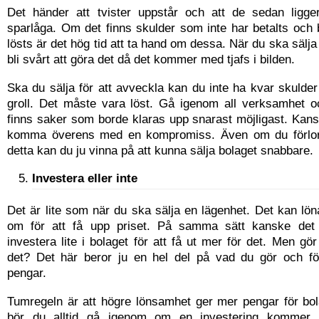
Det händer att tvister uppstår och att de sedan ligg
sparlåga. Om det finns skulder som inte har betalts och
lösts är det hög tid att ta hand om dessa. När du ska sälja
bli svårt att göra det då det kommer med tjafs i bilden.
Ska du sälja för att avveckla kan du inte ha kvar skuld
groll. Det måste vara löst. Gå igenom all verksamhet 
finns saker som borde klaras upp snarast möjligast. Kans
komma överens med en kompromiss. Även om du förlor
detta kan du ju vinna på att kunna sälja bolaget snabbare.
Investera eller inte
Det är lite som när du ska sälja en lägenhet. Det kan lön
om för att få upp priset. På samma sätt kanske det 
investera lite i bolaget för att få ut mer för det. Men gör
det? Det här beror ju en hel del på vad du gör och f
pengar.
Tumregeln är att högre lönsamhet ger mer pengar för bo
bör du alltid gå igenom om en investering kommer 