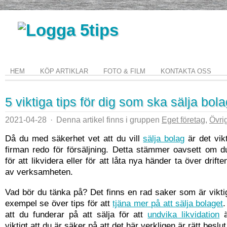
HEM
KÖP ARTIKLAR
FOTO & FILM
KONTAKTA OSS
5 viktiga tips för dig som ska sälja bol
2021-04-28
·
Denna artikel finns i gruppen
Eget företag
,
Övrig
Då du med säkerhet vet att du vill
sälja bolag
är det vikt
firman redo för försäljning. Detta stämmer oavsett om d
för att likvidera eller för att låta nya händer ta över drif
av verksamheten.
Vad bör du tänka på? Det finns en rad saker som är viktig
exempel se över tips för att
tjäna mer på att sälja bolaget
att du funderar på att sälja för att
undvika likvidation
ä
viktigt att du är säker på att det här verkligen är rätt beslut