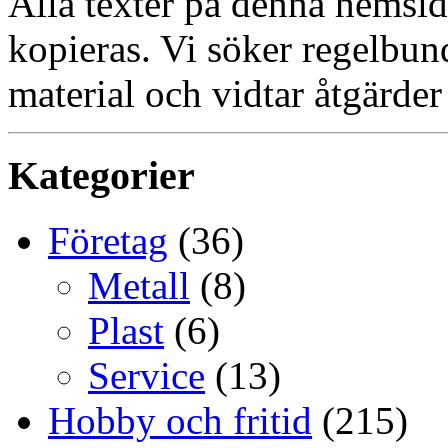
Alla texter på denna hemsid
kopieras. Vi söker regelbun
material och vidtar åtgärder
Kategorier
Företag
(36)
Metall
(8)
Plast
(6)
Service
(13)
Hobby och fritid
(215)