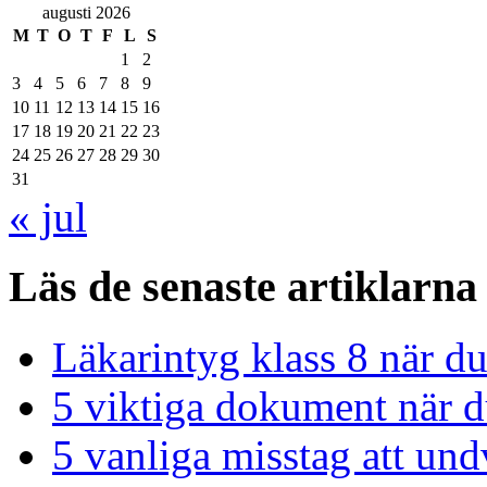
augusti 2026
M
T
O
T
F
L
S
1
2
3
4
5
6
7
8
9
10
11
12
13
14
15
16
17
18
19
20
21
22
23
24
25
26
27
28
29
30
31
« jul
Läs de senaste artiklarna
Läkarintyg klass 8 när du
5 viktiga dokument när du
5 vanliga misstag att und