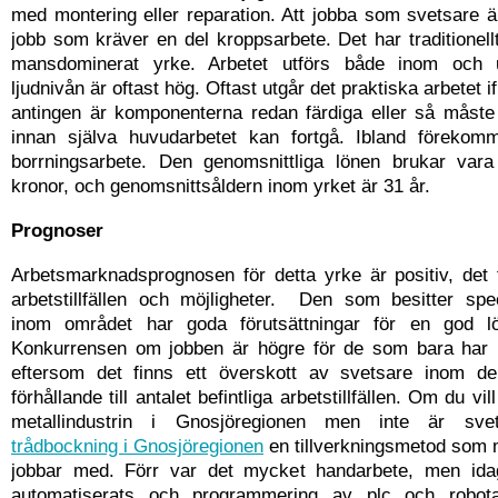
med montering eller reparation. Att jobba som svetsare är
jobb som kräver en del kroppsarbete. Det har traditionellt 
mansdominerat yrke. Arbetet utförs både inom och
ljudnivån är oftast hög. Oftast utgår det praktiska arbetet if
antingen är komponenterna redan färdiga eller så måste
innan själva huvudarbetet kan fortgå. Ibland förekom
borrningsarbete. Den genomsnittliga lönen brukar var
kronor, och genomsnittsåldern inom yrket är 31 år.
Prognoser
Arbetsmarknadsprognosen för detta yrke är positiv, det 
arbetstillfällen och möjligheter. Den som besitter spe
inom området har goda förutsättningar för en god lö
Konkurrensen om jobben är högre för de som bara har b
eftersom det finns ett överskott av svetsare inom de
förhållande till antalet befintliga arbetstillfällen. Om du vi
metallindustrin i Gnosjöregionen men inte är sv
trådbockning i Gnosjöregionen
en tillverkningsmetod som 
jobbar med. Förr var det mycket handarbete, men ida
automatiserats och programmering av plc och robota