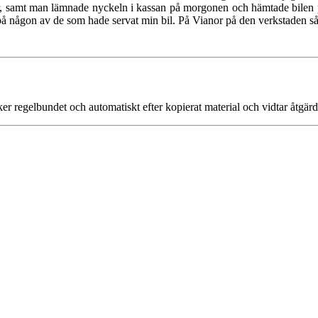
år, samt man lämnade nyckeln i kassan på morgonen och hämtade bilen
et på någon av de som hade servat min bil. På Vianor på den verkstaden s
r regelbundet och automatiskt efter kopierat material och vidtar åtgärde