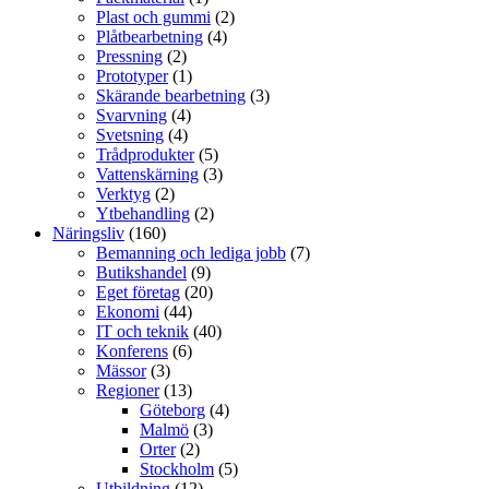
Plast och gummi
(2)
Plåtbearbetning
(4)
Pressning
(2)
Prototyper
(1)
Skärande bearbetning
(3)
Svarvning
(4)
Svetsning
(4)
Trådprodukter
(5)
Vattenskärning
(3)
Verktyg
(2)
Ytbehandling
(2)
Näringsliv
(160)
Bemanning och lediga jobb
(7)
Butikshandel
(9)
Eget företag
(20)
Ekonomi
(44)
IT och teknik
(40)
Konferens
(6)
Mässor
(3)
Regioner
(13)
Göteborg
(4)
Malmö
(3)
Orter
(2)
Stockholm
(5)
Utbildning
(12)