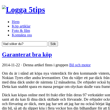
Hem
Köp artiklar
Foto & film
Kontakta oss
Garanterat bra köp
2014-11-22
·
Denna artikel finns i gruppen
Bil och motor
Om du är i stånd att köpa nya vinterdäck för den kommande vintern, 
Nokian Tyres eller andra leverantörer. Om du väljer ett par däck f
med dina däck under de närmsta 12 månaderna. De erbjuder också hyrbil
Detta kan snabbt spara en massa pengar om olyckan skulle vara framme
Däck kan köpas online med fri frakt eller från deras 97 verkstäder so
samt att du kan få dina däck skiftade och förvarade. De erbjuder också
och förvaring av däck, men jag har sett att jag har nu också börjat l
din bil, så att du slipper köa i flera veckor hos din bilhandlare för 