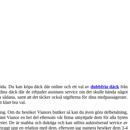
sida. Du kan köpa däck där online och ett val av
dubbfria däck
från
dina däck där de erbjuder assistans service om det skulle hända något
 sådana, samt att det täcker också utgifterna för dina medpassagerare.
klart bra val.
lning. Om du besöker Vianors butiker så kan du även göra delbetalning,
vänt Vianor en hel del eftersom vår firma utnyttjade dem för alla byten
erier. De är snabba och duktiga och kan utföra auktoriserad service av
 har byggt upp en relation med dem, eftersom jag numera besöker dem 3-4