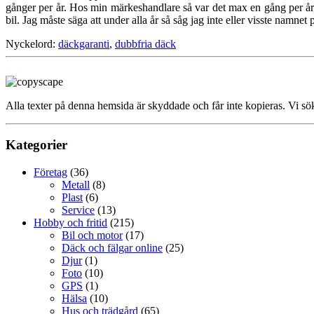
gånger per år. Hos min märkeshandlare så var det max en gång per 
bil. Jag måste säga att under alla år så såg jag inte eller visste namn
Nyckelord:
däckgaranti
,
dubbfria däck
Alla texter på denna hemsida är skyddade och får inte kopieras. Vi söke
Kategorier
Företag
(36)
Metall
(8)
Plast
(6)
Service
(13)
Hobby och fritid
(215)
Bil och motor
(17)
Däck och fälgar online
(25)
Djur
(1)
Foto
(10)
GPS
(1)
Hälsa
(10)
Hus och trädgård
(65)