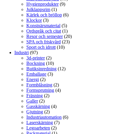
Hygienprodukter
(9)
Julklappsrim
(1)
Kärlek och bröllop
(6)
Klockor
(3)
Konstnärsmaterial
(5)
Ordspråk och citat
(1)
Resor och semester
(20)
SPA och friskvård
(23)
Sport och idrott
(10)
Industri
(97)
3d-printer
(2)
Bockning
(10)
Butiksinredning
(12)
Emballage
(3)
Energi
(2)
Formblåsning
(2)
Formsprutning
(4)
Fräsning
(2)
Galler
(2)
Gasskärning
(4)
Gjutning
(2)
Industriautomation
(6)
Laserskärning
(7)
Legoarbeten
(2)
Packmaterial
(1)