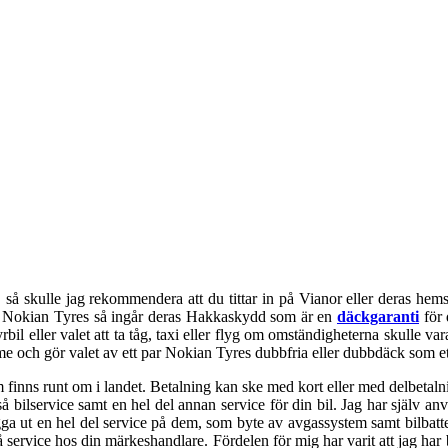
så skulle jag rekommendera att du tittar in på Vianor eller deras hem
rån Nokian Tyres så ingår deras Hakkaskydd som är en
däckgaranti
för 
 eller valet att ta tåg, taxi eller flyg om omständigheterna skulle vara
 och gör valet av ett par Nokian Tyres dubbfria eller dubbdäck som ett 
m finns runt om i landet. Betalning kan ske med kort eller med delbeta
 bilservice samt en hel del annan service för din bil. Jag har själv an
ägga ut en hel del service på dem, som byte av avgassystem samt bilbatt
att få service hos din märkeshandlare. Fördelen för mig har varit att jag