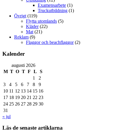
Examensarbete
(1)
Truckutbildning
(1)
Övrigt
(119)
Flytta utomlands
(5)
Kläder
(22)
Mat
(21)
Reklam
(9)
Flaggor och beachflaggor
(2)
Kalender
augusti 2026
M
T
O
T
F
L
S
1
2
3
4
5
6
7
8
9
10
11
12
13
14
15
16
17
18
19
20
21
22
23
24
25
26
27
28
29
30
31
« jul
Läs de senaste artiklarna