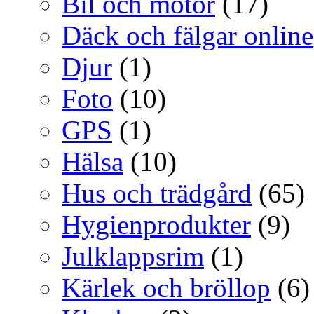
Bil och motor
(17)
Däck och fälgar online
Djur
(1)
Foto
(10)
GPS
(1)
Hälsa
(10)
Hus och trädgård
(65)
Hygienprodukter
(9)
Julklappsrim
(1)
Kärlek och bröllop
(6)