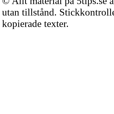
© Allt material på 5tips.se 
utan tillstånd. Stickkontroll
kopierade texter.